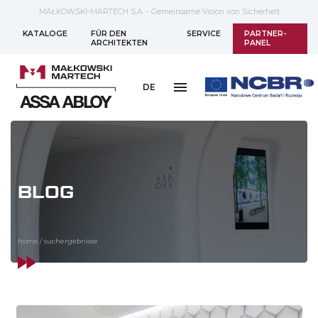
MAŁKOWSKI-MARTECH S.A. - Gemeinsame Vision von Sicherheit
KATALOGE
FÜR DEN
SERVICE
PARTNER-
ARCHITEKTEN
PANEL
DE
BLOG
home
/
suchergebnisse