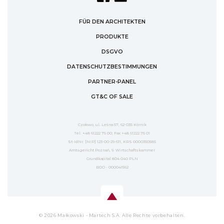
FÜR DEN ARCHITEKTEN
PRODUKTE
DSGVO
DATENSCHUTZBESTIMMUNGEN
PARTNER-PANEL
GT&C OF SALE
Czołowo, ul. Leśna 57, 62-035 Kórnik
Tel. +48 61222 75 00; Fax +48 61222 75 01
St-IdNr. [NIP] 123-00-29-611, KRS 0000350585
Amtsgericht Poznań, 9. Wirtschaftskammer
Grundkapital 804 040 PLN
BDO - 000041562
© 2026 Małkowski - Martech S.A. Alle Rechte vorbehalten.