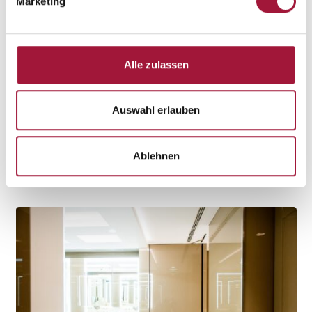
Marketing
Alle zulassen
Schräges Falltor mit einer
Tragfähigkeit von 3,5...
Auswahl erlauben
Speziell für den Verbrennungsbunker wurde ein diagonales
Falltor mit einer sorgfältig ausgewählten Konstruktion und
Verkleidung entworfen...
Ablehnen
Weiterlesen