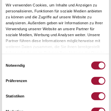
Wir verwenden Cookies, um Inhalte und Anzeigen zu
Evakuierungstunnel – ein
personalisieren, Funktionen für soziale Medien anbieten
weltweites...
zu können und die Zugriffe auf unsere Website zu
Warsaw Spire ist ein Warschauer Bürogebäudekomplex im
analysieren. Außerdem geben wir Informationen zu Ihrer
Stadtzentrum. Die Gesamtfläche dieser mehrstöckigen Anlage
Verwendung unserer Website an unsere Partner für
beträgt über 104.000 m2....
soziale Medien, Werbung und Analysen weiter. Unsere
Weiterlesen
Partner führen diese Informationen möglicherweise mit
weiteren Daten zusammen, die Sie ihnen bereitgestellt
haben oder die sie im Rahmen Ihrer Nutzung der Dienste
gesammelt haben.
Einwilligungsauswahl
Notwendig
Präferenzen
Statistiken