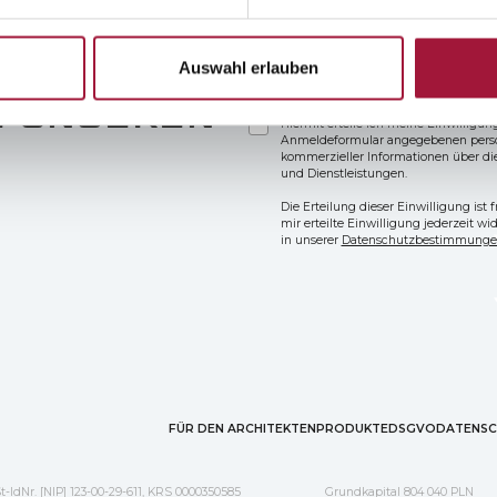
Auswahl erlauben
EIN
E UNSEREN
Hiermit erteile ich meine Einwilligu
Anmeldeformular angegebenen per
kommerzieller Informationen über di
und Dienstleistungen.
Die Erteilung dieser Einwilligung ist 
mir erteilte Einwilligung jederzeit w
in unserer
Datenschutzbestimmung
FÜR DEN ARCHITEKTEN
PRODUKTE
DSGVO
DATENSC
t-IdNr. [NIP] 123-00-29-611, KRS 0000350585
Grundkapital 804 040 PLN