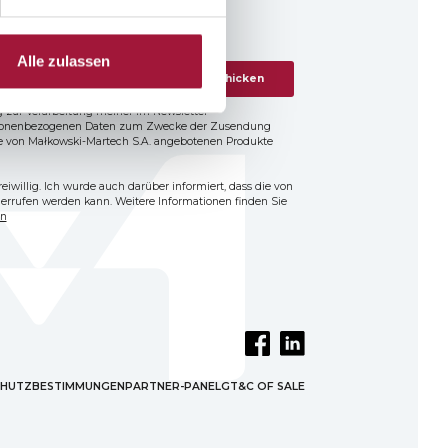
Alle zulassen
Schicken
ng zur Verarbeitung meiner im Newsletter-
sonenbezogenen Daten zum Zwecke der Zusendung
e von Małkowski-Martech S.A. angebotenen Produkte
freiwillig. Ich wurde auch darüber informiert, dass die von
iderrufen werden kann. Weitere Informationen finden Sie
en
HUTZBESTIMMUNGEN
PARTNER-PANEL
GT&C OF SALE