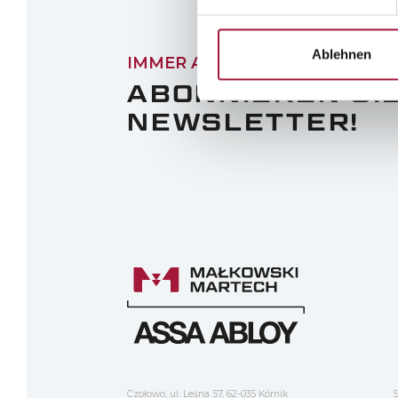
Ablehnen
IMMER AUF DEM LAUFENDEN S
ABONNIEREN SI
NEWSLETTER!
Czołowo, ul. Leśna 57, 62-035 Kórnik
S