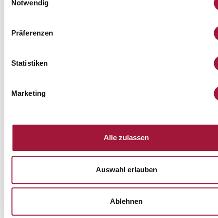
Notwendig
BetonStal Ostrołęka
Budostal-2 S.A.
Siehe die Liste
Bau des Kraftwerks Ostrołęka
Präferenzen
Siehe die Liste
Statistiken
Marketing
Polimex Mostostal
Gestin Polska
Siehe die Liste
Budowa Elektrowni, Ostrołę
Alle zulassen
Siehe die Liste
Auswahl erlauben
Ablehnen