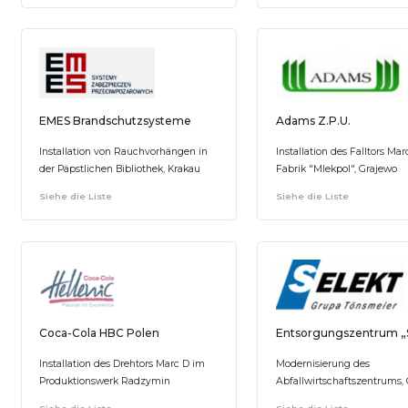
EMES Brandschutzsysteme
Adams Z.P.U.
Installation von Rauchvorhängen in
Installation des Falltors Mar
der Päpstlichen Bibliothek, Krakau
Fabrik "Mlekpol", Grajewo
Siehe die Liste
Siehe die Liste
Coca-Cola HBC Polen
Entsorgungszentrum „S
Installation des Drehtors Marc D im
Modernisierung des
Produktionswerk Radzymin
Abfallwirtschaftszentrums,