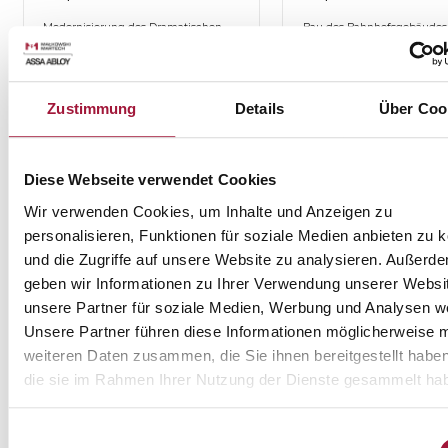
Modernisierung des Dramatischen
Bau des Bahnhofsgebäudes
Theaters, Warschau
Siehe die Liste
Siehe die Liste
Zustimmung
Details
Über Coo
Diese Webseite verwendet Cookies
Wir verwenden Cookies, um Inhalte und Anzeigen zu
LTT Sp. z o.o.
Remaxbud
personalisieren, Funktionen für soziale Medien anbieten zu 
und die Zugriffe auf unsere Website zu analysieren. Außerd
Oper und Philharmonie in Po
Bau des Städtischen Stadions,
Białystok
Poznań
geben wir Informationen zu Ihrer Verwendung unserer Websi
unsere Partner für soziale Medien, Werbung und Analysen we
Siehe die Liste
Siehe die Liste
Unsere Partner führen diese Informationen möglicherweise m
weiteren Daten zusammen, die Sie ihnen bereitgestellt habe
die sie im Rahmen Ihrer Nutzung der Dienste gesammelt ha
Einwilligungsauswahl