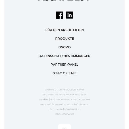
FÜR DEN ARCHITEKTEN
PRODUKTE
DSGVO
DATENSCHUTZBESTIMMUNGEN
PARTNER-PANEL
GT&C OF SALE
Czołowo, ul. Leśna 57, 62-035 Kórnik
Tel. +48 61222 75 00; Fax +48 61222 75 01
St-IdNr. [NIP] 123-00-29-611, KRS 0000350585
Amtsgericht Poznań, 9. Wirtschaftskammer
Grundkapital 804 040 PLN
BDO - 000041562