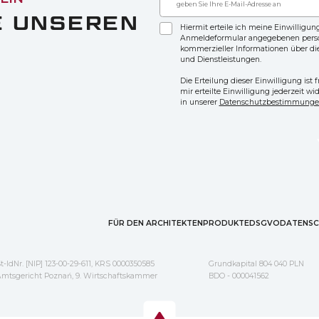
E UNSEREN
Hiermit erteile ich meine Einwilligu
Anmeldeformular angegebenen per
kommerzieller Informationen über di
und Dienstleistungen.
Die Erteilung dieser Einwilligung ist 
mir erteilte Einwilligung jederzeit w
in unserer
Datenschutzbestimmung
FÜR DEN ARCHITEKTEN
PRODUKTE
DSGVO
DATENSC
t-IdNr. [NIP] 123-00-29-611, KRS 0000350585
Grundkapital 804 040 PLN
mtsgericht Poznań, 9. Wirtschaftskammer
BDO - 000041562