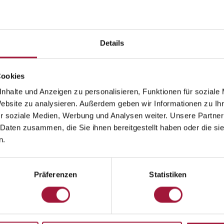
Details
Cookies
nhalte und Anzeigen zu personalisieren, Funktionen für soziale
Website zu analysieren. Außerdem geben wir Informationen zu I
r soziale Medien, Werbung und Analysen weiter. Unsere Partner
 Daten zusammen, die Sie ihnen bereitgestellt haben oder die s
azd
Lublin
uroglas Ujazd
Lubella-Fabrik
n.
Präferenzen
Statistiken