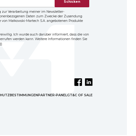
Schicken
ng zur Verarbeitung meiner im Newsletter-
sonenbezogenen Daten zum Zwecke der Zusendung
e von Małkowski-Martech S.A. angebotenen Produkte
freiwillig. Ich wurde auch darüber informiert, dass die von
iderrufen werden kann. Weitere Informationen finden Sie
en
HUTZBESTIMMUNGEN
PARTNER-PANEL
GT&C OF SALE