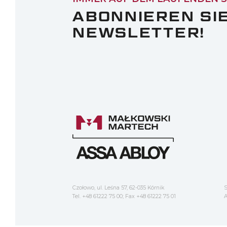
ABONNIEREN SI
NEWSLETTER!
Czołowo, ul. Leśna 57, 62-035 Kórnik
S
Tel. +48 61222 75 00; Fax +48 61222 75 01
A