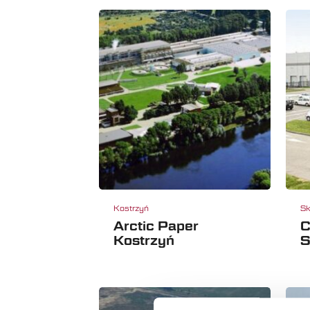
Kostrzyń
Sk
Arctic Paper
C
Kostrzyń
S