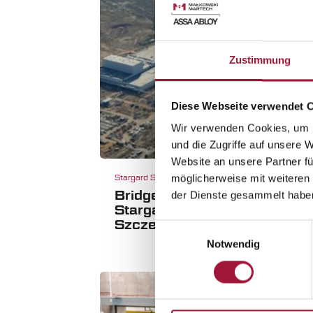
Zustimmung
Diese Webseite verwendet 
Wir verwenden Cookies, um I
und die Zugriffe auf unsere 
Website an unsere Partner fü
möglicherweise mit weiteren
Stargard Szczeciński
Uj
Bridgestone
E
der Dienste gesammelt habe
Stargard
Szczeciński
Einwilligungsauswahl
Notwendig