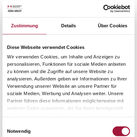
Zustimmung
Details
Über Cookies
Qualitätsmanagement
Diese Webseite verwendet Cookies
In der Firma „MAŁKOWSKI-MARTECH“
Wir verwenden Cookies, um Inhalte und Anzeigen zu
S.A. wurde ein
personalisieren, Funktionen für soziale Medien anbieten
QUALITÄTSMANAGEMENTSYSTEM
gemäß der Norm PN-EN ISO
zu können und die Zugriffe auf unsere Website zu
9001:2015
analysieren. Außerdem geben wir Informationen zu Ihrer
„Qualitätsmanagementsysteme.
Verwendung unserer Website an unsere Partner für
Anforderungen“ eingeführt.
soziale Medien, Werbung und Analysen weiter. Unsere
Partner führen diese Informationen möglicherweise mit
Das Zertifikat des Qualitätsmanagementsystems Nr. ITB-007/J
weiteren Daten zusammen, die Sie ihnen bereitgestellt
wurde vom INSTITUT FÜR BAUTECHNIK IN WARSCHAU zum ersten
haben oder die sie im Rahmen Ihrer Nutzung der Dienste
Mal am 08.04.2004 für die Übereinstimmung mit PN-EN ISO
gesammelt haben.
Einwilligungsauswahl
9001:2015 ausgestellt und ist bis zum 12.04.2025 gültig. Ein integraler
Notwendig
Bestandteil des QUALITÄTSMANAGEMENTSYSTEMS ist die