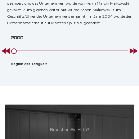
geändert und das Unternehmen wurde von Herrn Marcin Małkowski
gekauft. Zum gleichen Zeitpunkt wurde Zenon Małkowski zum
Geschäftsführer des Unternehmens ernannt. Im Jahr 2004 wurde der
Firmenname erneut auf Martech Sp. z o.o. geändert.
2000
200
Beginn der Tätigkeit
Zenon
Brauchen Sie Hilfe?