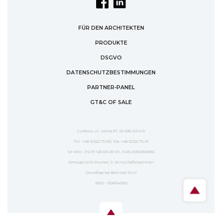
FÜR DEN ARCHITEKTEN
PRODUKTE
DSGVO
DATENSCHUTZBESTIMMUNGEN
PARTNER-PANEL
GT&C OF SALE
Czołowo, ul. Leśna 57, 62-035 Kórnik
Tel. +48 61222 75 00; Fax +48 61222 75 01
St-IdNr. [NIP] 123-00-29-611, KRS 0000350585
Amtsgericht Poznań, 9. Wirtschaftskammer
Grundkapital 804 040 PLN
BDO - 000041562