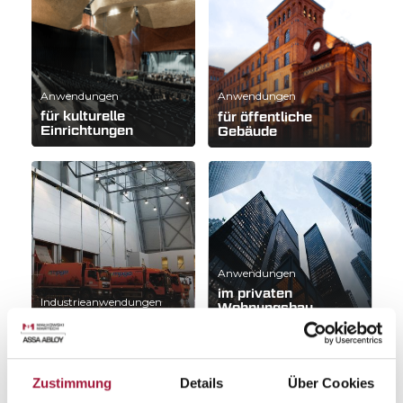
Anwendungen
Anwendungen
für kulturelle
für öffentliche
Einrichtungen
Gebäude
Anwendungen
im privaten
Industrieanwendungen
Wohnungsbau
Zustimmung
Details
Über Cookies