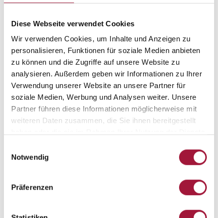
Diese Webseite verwendet Cookies
Brauchen Sie Hilfe?
Wir verwenden Cookies, um Inhalte und Anzeigen zu
Lassen Sie sich von
personalisieren, Funktionen für soziale Medien anbieten
zu können und die Zugriffe auf unsere Website zu
unserem Berater
analysieren. Außerdem geben wir Informationen zu Ihrer
Verwendung unserer Website an unsere Partner für
beraten!
soziale Medien, Werbung und Analysen weiter. Unsere
Partner führen diese Informationen möglicherweise mit
Unsere Spezialisten helfen Ihnen, die beste Lösung für Ihre
weiteren Daten zusammen, die Sie ihnen bereitgestellt
Investition
zu finden
haben oder die sie im Rahmen Ihrer Nutzung der Dienste
Anrufen: +48 61 222 75 83
gesammelt haben.
Einwilligungsauswahl
Notwendig
KONTAKT BESTELLEN
Präferenzen
Statistiken