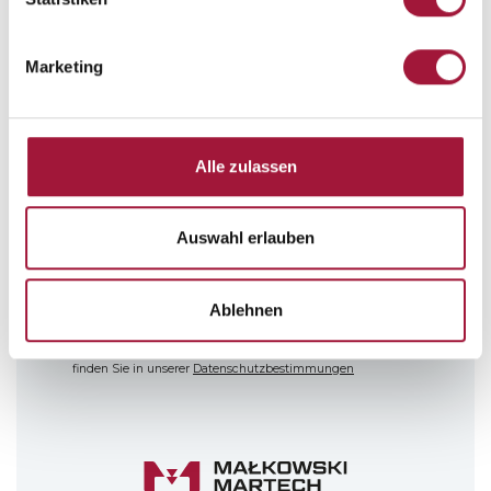
IMMER AUF DEM LAUFENDEN SEIN
Marketing
ABONNIEREN SIE UNSEREN
NEWSLETTER!
Alle zulassen
Schicken
Hiermit erteile ich meine Einwilligung zur Verarbeitung meiner
Auswahl erlauben
im Newsletter-Anmeldeformular angegebenen
personenbezogenen Daten zum Zwecke der Zusendung
kommerzieller Informationen über die von Małkowski-Martech
S.A. angebotenen Produkte und Dienstleistungen.
Ablehnen
Die Erteilung dieser Einwilligung ist freiwillig. Ich wurde auch
darüber informiert, dass die von mir erteilte Einwilligung
jederzeit widerrufen werden kann. Weitere Informationen
finden Sie in unserer
Datenschutzbestimmungen