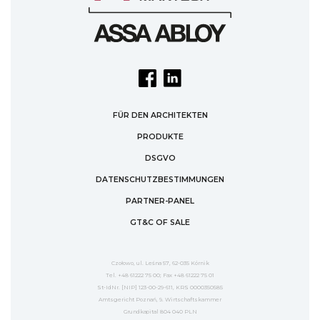
FÜR DEN ARCHITEKTEN
PRODUKTE
DSGVO
DATENSCHUTZBESTIMMUNGEN
PARTNER-PANEL
GT&C OF SALE
Czołowo, ul. Leśna 57, 62-035 Kórnik
Tel. +48 61222 75 00; Fax +48 61222 75 01
St-IdNr. [NIP] 123-00-29-611, KRS 0000350585
Amtsgericht Poznań, 9. Wirtschaftskammer
Grundkapital 804 040 PLN