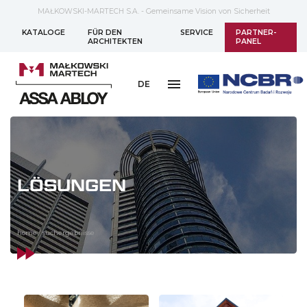
MAŁKOWSKI-MARTECH S.A. - Gemeinsame Vision von Sicherheit
KATALOGE
FÜR DEN
SERVICE
PARTNER-
ARCHITEKTEN
PANEL
DE
LÖSUNGEN
home
/
suchergebnisse