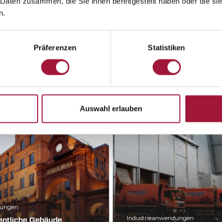
 Daten zusammen, die Sie ihnen bereitgestellt haben oder die s
n.
en werden sich an vielen 
Präferenzen
Statistiken
Auswahl erlauben
ungen
Industrieanwendungen
fentliche Gebäude