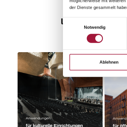
möglicherweise mit weiteren
der Dienste gesammelt habe
Unsere Lösung
Einwilligungsauswahl
Notwendig
Ablehnen
Anwendungen
Anwend
für kulturelle Einrichtungen
für öf