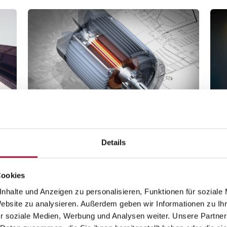
TECHNOLOGIE
Details
Wir schaffen auf der Grundlage der verfügbaren Technologie
Unsere
Cookies
und unserer eigenen innovativen Lösungen. Wir schaffen ein
öffen
en bei
Produkt, das sich in den Raum der modernen Stadt und der
moder
nhalte und Anzeigen zu personalisieren, Funktionen für soziale
fortschrittlichen Industrie einfügt.
ung
Website zu analysieren. Außerdem geben wir Informationen zu I
r soziale Medien, Werbung und Analysen weiter. Unsere Partner