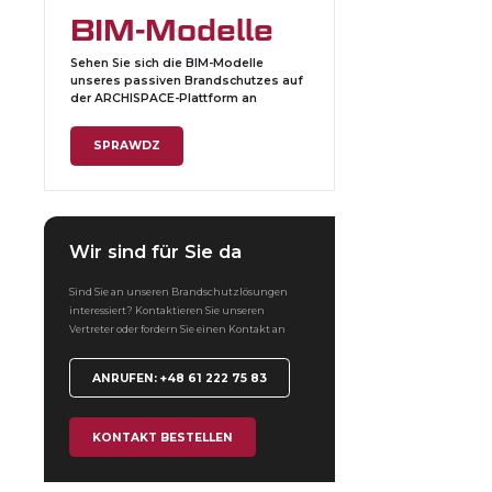
BIM-Modelle
Sehen Sie sich die BIM-Modelle
unseres passiven Brandschutzes auf
der ARCHISPACE-Plattform an
SPRAWDZ
Wir sind für Sie da
Sind Sie an unseren Brandschutzlösungen
interessiert? Kontaktieren Sie unseren
Vertreter oder fordern Sie einen Kontakt an
ANRUFEN: +48 61 222 75 83
KONTAKT BESTELLEN