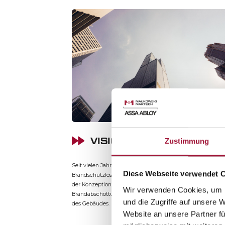
VISION
Zustimmung
Seit vielen Jahren entwickeln wir einzigartige
Diese Webseite verwendet 
Brandschutzlösungen mit viel Liebe zum Detail. Wir berat
der Konzeption oder helfen bei der Auswahl geeigneter
Wir verwenden Cookies, um I
Brandabschottungen in einer späteren Phase der Entsteh
und die Zugriffe auf unsere 
des Gebäudes.
Website an unsere Partner fü