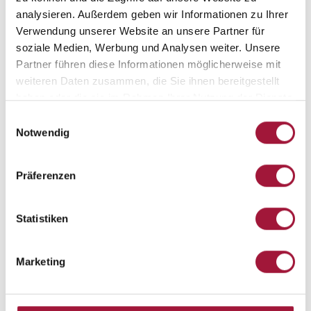
analysieren. Außerdem geben wir Informationen zu Ihrer
Die Erteilung dieser Einwilligung ist freiwillig. Ich wurde auch
Verwendung unserer Website an unsere Partner für
darüber informiert, dass die von mir erteilte Einwilligung
jederzeit widerrufen werden kann. Weitere Informationen
soziale Medien, Werbung und Analysen weiter. Unsere
finden Sie in unserer
Datenschutzbestimmungen
Partner führen diese Informationen möglicherweise mit
weiteren Daten zusammen, die Sie ihnen bereitgestellt
haben oder die sie im Rahmen Ihrer Nutzung der Dienste
gesammelt haben.
Einwilligungsauswahl
Notwendig
Präferenzen
Statistiken
FÜR DEN ARCHITEKTEN
Marketing
PRODUKTE
DSGVO
DATENSCHUTZBESTIMMUNGEN