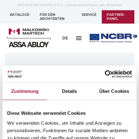
MAŁKOWSKI-MARTECH S.A. - Gemeinsame Vision von Sicherheit
KATALOGE
FÜR DEN
SERVICE
PARTNER-
ARCHITEKTEN
PANEL
DE
IMMER AUF DEM LAUFENDEN SEIN
ABONNIEREN SIE UNSEREN
NEWSLETTER!
Zustimmung
Details
Über Cookies
Schicken
Diese Webseite verwendet Cookies
Hiermit erteile ich meine Einwilligung zur Verarbeitung meiner
Wir verwenden Cookies, um Inhalte und Anzeigen zu
im Newsletter-Anmeldeformular angegebenen
personenbezogenen Daten zum Zwecke der Zusendung
personalisieren, Funktionen für soziale Medien anbieten
kommerzieller Informationen über die von Małkowski-Martech
zu können und die Zugriffe auf unsere Website zu
S.A. angebotenen Produkte und Dienstleistungen.