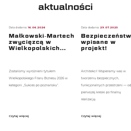
aktualności
Data dodania:
16.06.2026
Data dodania:
29.07.2025
Małkowski‑Martech
Bezpieczeńst
zwycięzcą w
wpisane w
Wielkopolskich...
projekt!
Zostaliśmy wyróżnieni tytułem
Architekci! Wspieramy was w
Wielkopolskiego Filaru Biznesu 2026 w
tworzeniu bezpiecznych,
kategorii „Sukces po poznańsku”.
funkcjonalnych przestrzeni — o
pierwszej kreski po finalną
realizację.
Czytaj więcej
Czytaj więcej