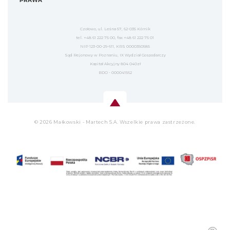
PRAWA
Czołowo, ul. Leśna 57, 62-035 Kórnik
tel. +48 61 222 75 00, fax +48 61 222 75 01
NIP 123-00-29-611, KRS 0000350585
Sąd Rejonowy w Poznaniu, IX Wydział Gospodarczy
Kapitał Akcyjny 804 040zł
BDO - 000041562
© 2026 Małkowski - Martech S.A. Wszelkie prawa zastrzeżone.