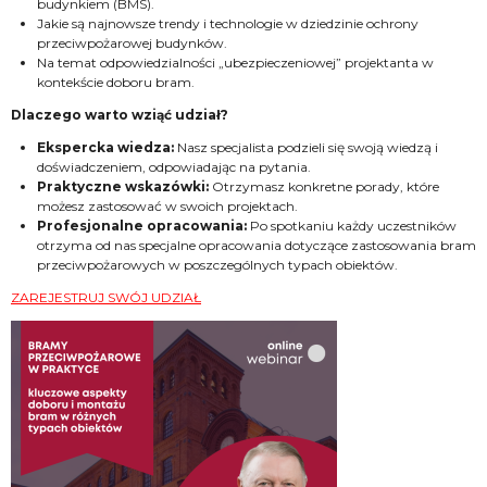
budynkiem (BMS).
Jakie są najnowsze trendy i technologie w dziedzinie ochrony
przeciwpożarowej budynków.
Na temat odpowiedzialności „ubezpieczeniowej” projektanta w
kontekście doboru bram.
Dlaczego warto wziąć udział?
Ekspercka wiedza:
Nasz specjalista podzieli się swoją wiedzą i
doświadczeniem, odpowiadając na pytania.
Praktyczne wskazówki:
Otrzymasz konkretne porady, które
możesz zastosować w swoich projektach.
Profesjonalne opracowania:
Po spotkaniu każdy uczestników
otrzyma od nas specjalne opracowania dotyczące zastosowania bram
przeciwpożarowych w poszczególnych typach obiektów.
ZAREJESTRUJ SWÓJ UDZIAŁ