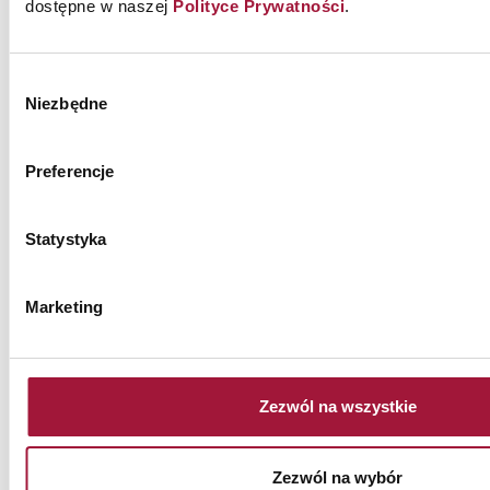
dostępne w naszej
Polityce Prywatności
.
Wybór
Niezbędne
zgody
ZAWSZE BĄDŹ NA BIEŻĄCO
ZAPISZ SIĘ DO NASZEGO
NEWSLETTERA!
Preferencje
Wyślij
Statystyka
Wyrażam zgodę na przetwarzanie moich danych osobowych
podawanych w formularzu zapisu na newsletter w celu
przesyłania informacji handlowych o produktach i usługach
Marketing
oferowanych przez Małkowski-Martech S.A.
Wyrażenie ww. zgody jest dobrowolne. Zostałem/am także
poinformowany/a, że udzielona przez mnie zgoda może być
odwołana w każdym czasie. Więcej informacji w naszej
Polityce
Prywatności
.
Zezwól na wszystkie
Zezwól na wybór