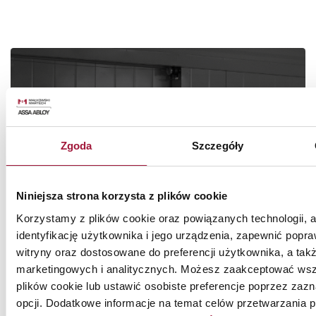
Potrzebujesz pomocy?
Skorzystaj z porady
Zgoda
Szczegóły
naszego doradcy!
Nasi specjaliści pomogą Ci dobrać najlepsze rozwiązanie dla twojej
Niniejsza strona korzysta z plików cookie
inwestycji
Korzystamy z plików cookie oraz powiązanych technologii, 
identyfikację użytkownika i jego urządzenia, zapewnić popra
Zadzwoń: +48 511 414 414
witryny oraz dostosowane do preferencji użytkownika, a tak
marketingowych i analitycznych. Możesz zaakceptować wsz
ZAMÓW KONTAKT
plików cookie lub ustawić osobiste preferencje poprzez za
opcji. Dodatkowe informacje na temat celów przetwarzania p