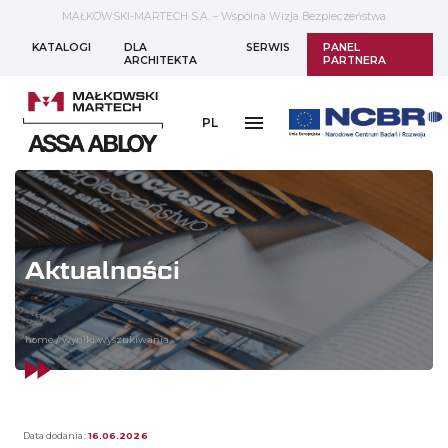
MAŁKOWSKI-MARTECH S.A. – Wspólna Wizja Bezpieczeństwa
KATALOGI
DLA
SERWIS
PANEL
ARCHITEKTA
PARTNERA
PL
Aktualności
home
/
wyniki wyszukiwania
Data dodania:
16.06.2026