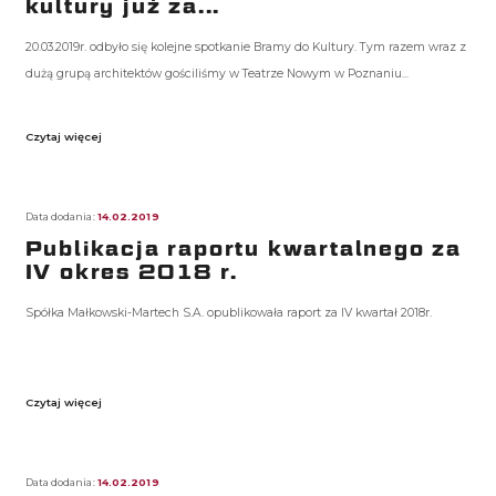
kultury już za...
20.03.2019r. odbyło się kolejne spotkanie Bramy do Kultury. Tym razem wraz z
dużą grupą architektów gościliśmy w Teatrze Nowym w Poznaniu...
Czytaj więcej
Data dodania:
14.02.2019
Publikacja raportu kwartalnego za
IV okres 2018 r.
Spółka Małkowski-Martech S.A. opublikowała raport za IV kwartał 2018r.
Czytaj więcej
Data dodania:
14.02.2019