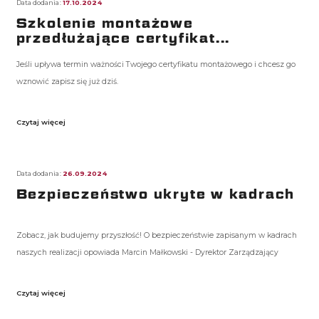
Data dodania:
17.10.2024
Szkolenie montażowe
przedłużające certyfikat...
Jeśli upływa termin ważności Twojego certyfikatu montażowego i chcesz go
wznowić zapisz się już dziś.
Czytaj więcej
Data dodania:
26.09.2024
Bezpieczeństwo ukryte w kadrach
Zobacz, jak budujemy przyszłość! O bezpieczeństwie zapisanym w kadrach
naszych realizacji opowiada Marcin Małkowski - Dyrektor Zarządzający
Czytaj więcej