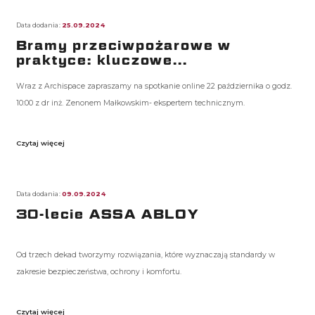
Data dodania:
25.09.2024
Bramy przeciwpożarowe w
praktyce: kluczowe...
Wraz z Archispace zapraszamy na spotkanie online 22 października o godz.
10:00 z dr inż. Zenonem Małkowskim- ekspertem technicznym.
Czytaj więcej
Data dodania:
09.09.2024
30-lecie ASSA ABLOY
Od trzech dekad tworzymy rozwiązania, które wyznaczają standardy w
zakresie bezpieczeństwa, ochrony i komfortu.
Czytaj więcej