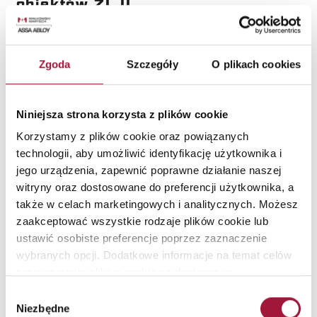
obiektów ZL II
Zapewnianie bezpieczeństwa obiektom to nasza codzienna praca.
Zgoda
Szczegóły
O plikach cookies
Czytaj więcej
Niniejsza strona korzysta z plików cookie
Korzystamy z plików cookie oraz powiązanych
Data dodania:
25.03.2024
technologii, aby umożliwić identyfikację użytkownika i
Seminarium Ochrona
jego urządzenia, zapewnić poprawne działanie naszej
Przeciwpożarowa...
witryny oraz dostosowane do preferencji użytkownika, a
Jak w praktyce rozwiązać problemy ochrony przeciwpożarowej budynków?
także w celach marketingowych i analitycznych. Możesz
Czym kierować się przy wyborze urządzeń ppoż?
zaakceptować wszystkie rodzaje plików cookie lub
ustawić osobiste preferencje poprzez zaznaczenie
wybranych opcji. Dodatkowe informacje na temat celów
Czytaj więcej
przetwarzania plików cookie są dostępne w
naszej
Polityce Prywatności
.
Wybór
Niezbędne
Data dodania:
20.02.2024
zgody