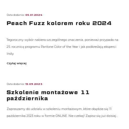
Data dodania:
05.01.2024
Peach Fuzz kolorem roku 2024
Tegoroczny wybór nabiera szczególnego znaczenia, ponieważ przypada na
25. rocznicę programu Pantone Color of the Year i jak podkreślają eksperci
Insty
Czytaj więcej
Data dodania:
15.09.2023
Szkolenie montażowe 11
października
Zapraszamy do udziału w szkoleniu montażowym, które obędzie się 11
października 2023 roku w formie ONLINE. Nie czekaj! Zapisz się już dzisiaj...