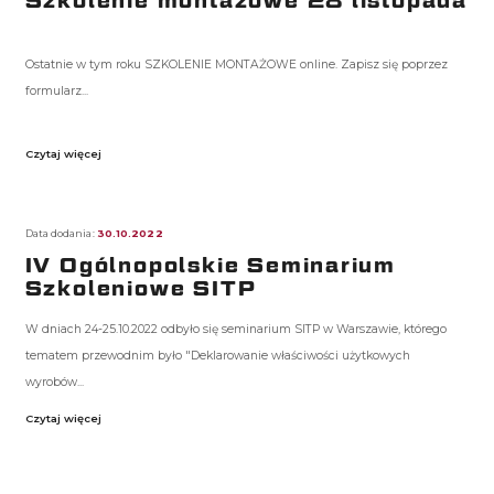
Szkolenie montażowe 28 listopada
Ostatnie w tym roku SZKOLENIE MONTAŻOWE online. Zapisz się poprzez
formularz...
Czytaj więcej
Data dodania:
30.10.2022
IV Ogólnopolskie Seminarium
Szkoleniowe SITP
W dniach 24-25.10.2022 odbyło się seminarium SITP w Warszawie, którego
tematem przewodnim było "Deklarowanie właściwości użytkowych
wyrobów...
Czytaj więcej