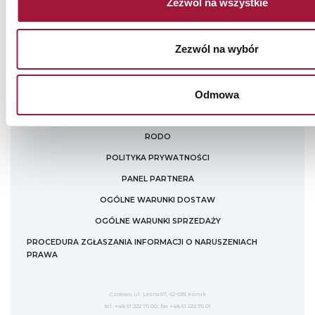
Zezwól na wszystkie
Zezwól na wybór
STREFA ARCHITEKTA
Odmowa
PRODUKTY
PLIKI DO POBRANIA
RODO
POLITYKA PRYWATNOŚCI
PANEL PARTNERA
OGÓLNE WARUNKI DOSTAW
OGÓLNE WARUNKI SPRZEDAŻY
PROCEDURA ZGŁASZANIA INFORMACJI O NARUSZENIACH
PRAWA
Czołowo, ul. Leśna 57, 62-035 Kórnik
tel. +48 61 222 75 00, fax +48 61 222 75 01