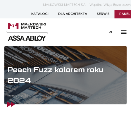
MAŁKOWSKI-MARTECH S.A. – Wspólna Wizja Bezpieczeń
KATALOGI
DLA ARCHITEKTA
SERWIS
PANEL
PL
Peach Fuzz kolorem roku
2024
home
/
wyniki wyszukiwania