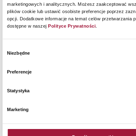
marketingowych i analitycznych. Możesz zaakceptować wsz
ZAWSZE BĄDŹ NA BIEŻĄCO
plików cookie lub ustawić osobiste preferencje poprzez za
ZAPISZ SIĘ DO NASZEGO
opcji. Dodatkowe informacje na temat celów przetwarzania p
NEWSLETTERA!
dostępne w naszej
Polityce Prywatności
.
Wyślij
Wybór
Wyrażam zgodę na przetwarzanie moich danych osobowych
Niezbędne
podawanych w formularzu zapisu na newsletter w celu
zgody
przesyłania informacji handlowych o produktach i usługach
oferowanych przez Małkowski-Martech S.A.
Preferencje
Wyrażenie ww. zgody jest dobrowolne. Zostałem/am także
poinformowany/a, że udzielona przez mnie zgoda może być
odwołana w każdym czasie. Więcej informacji w naszej
Polityce
Prywatności
.
Statystyka
Marketing