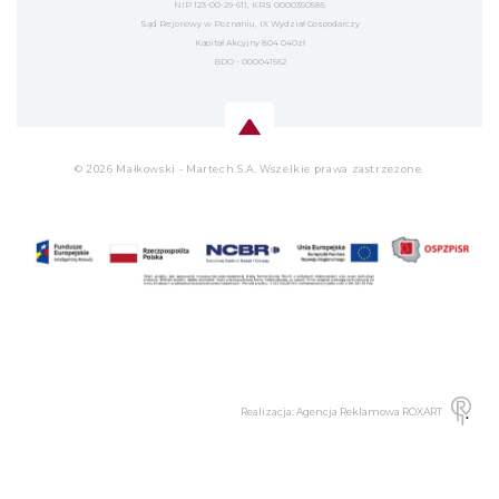
NIP 123-00-29-611, KRS 0000350585
Sąd Rejonowy w Poznaniu, IX Wydział Gospodarczy
Kapitał Akcyjny 804 040zł
BDO - 000041562
© 2026 Małkowski - Martech S.A. Wszelkie prawa zastrzeżone.
Realizacja: Agencja Reklamowa ROXART