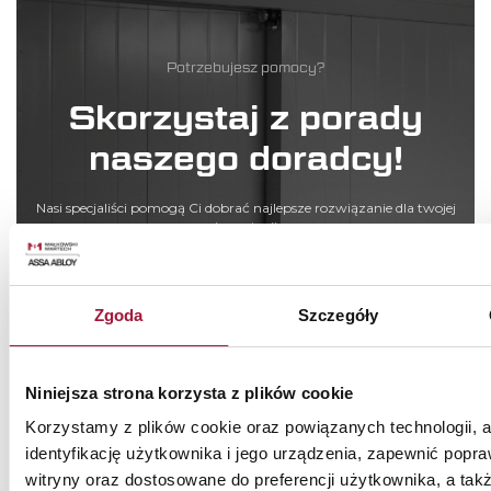
Potrzebujesz pomocy?
Skorzystaj z porady
naszego doradcy!
Nasi specjaliści pomogą Ci dobrać najlepsze rozwiązanie dla twojej
inwestycji
Zadzwoń: +48 511 414 414
Zgoda
Szczegóły
ZAMÓW KONTAKT
Niniejsza strona korzysta z plików cookie
Korzystamy z plików cookie oraz powiązanych technologii, 
identyfikację użytkownika i jego urządzenia, zapewnić popra
witryny oraz dostosowane do preferencji użytkownika, a tak