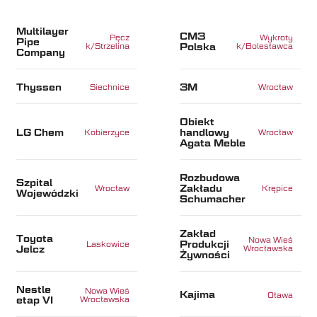
Multilayer
CM3
Pęcz
Wykroty
Pipe
Polska
k/Strzelina
k/Bolesławca
Company
Thyssen
3M
Siechnice
Wrocław
Obiekt
LG Chem
handlowy
Kobierzyce
Wrocław
Agata Meble
Rozbudowa
Szpital
Zakładu
Wrocław
Krępice
Wojewódzki
Schumacher
Zakład
Toyota
Nowa Wieś
Produkcji
Laskowice
Jelcz
Wrocławska
Żywności
Nestle
Nowa Wieś
Kajima
Oława
etap VI
Wrocławska