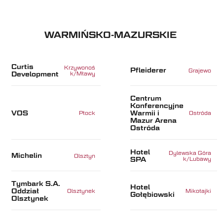
WARMIŃSKO-MAZURSKIE
Curtis
Krzywonoś
Pfleiderer
Grajewo
Development
k/Mławy
Centrum
Konferencyjne
VOS
Warmii i
Płock
Ostróda
Mazur Arena
Ostróda
Hotel
Dylewska Góra
Michelin
Olsztyn
SPA
k/Lubawy
Tymbark S.A.
Hotel
Oddział
Olsztynek
Mikołajki
Gołębiowski
Olsztynek