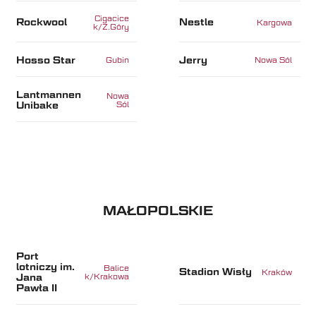
Cigacice
Rockwool
Nestle
Kargowa
k/Z.Góry
Hosso Star
Jerry
Gubin
Nowa Sól
Lantmannen
Nowa
Unibake
Sól
MAŁOPOLSKIE
Port
lotniczy im.
Balice
Stadion Wisły
Kraków
Jana
k/Krakowa
Pawła II