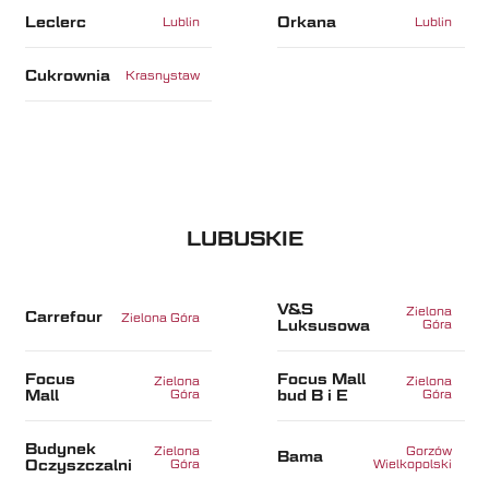
Leclerc
Orkana
Lublin
Lublin
Cukrownia
Krasnystaw
LUBUSKIE
V&S
Zielona
Carrefour
Zielona Góra
Luksusowa
Góra
Focus
Focus Mall
Zielona
Zielona
Mall
bud B i E
Góra
Góra
Budynek
Zielona
Gorzów
Bama
Oczyszczalni
Góra
Wielkopolski