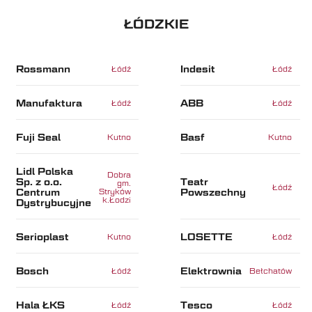
ŁÓDZKIE
Rossmann
Indesit
Łódź
Łódź
Manufaktura
ABB
Łódź
Łódź
Fuji Seal
Basf
Kutno
Kutno
Lidl Polska
Dobra
Sp. z o.o.
Teatr
gm.
Łódź
Centrum
Powszechny
Stryków
k.Łodzi
Dystrybucyjne
Serioplast
LOSETTE
Kutno
Łódź
Bosch
Elektrownia
Łódź
Bełchatów
Hala ŁKS
Tesco
Łódź
Łódź