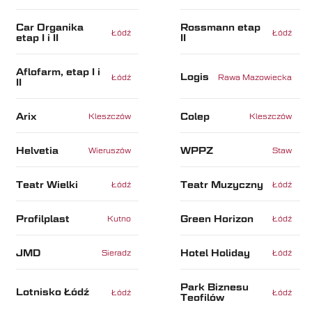
Car Organika
Rossmann etap
Łódź
Łódź
etap I i II
II
Aflofarm, etap I i
Logis
Łódź
Rawa Mazowiecka
II
Arix
Colep
Kleszczów
Kleszczów
Helvetia
WPPZ
Wieruszów
Staw
Teatr Wielki
Teatr Muzyczny
Łódź
Łódź
Profilplast
Green Horizon
Kutno
Łódź
JMD
Hotel Holiday
Sieradz
Łódź
Park Biznesu
Lotnisko Łódź
Łódź
Łódź
Teofilów