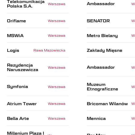
Telekomunikacja
Ambassador
Warszawa
W
Polska S.A.
Oriflame
SENATOR
Warszawa
W
MSWiA
Metro Bielany
Warszawa
W
Logis
Zakłady Mięsne
Rawa Mazowiecka
Rezydencja
Ambassador
Warszawa
W
Naruszewicza
Muzeum
Symfonia
Warszawa
W
Etnograficzne
Atrium Tower
Bricoman Wilanów
Warszawa
W
Bella Arte
Mennica
Warszawa
W
Millenium Plaza I