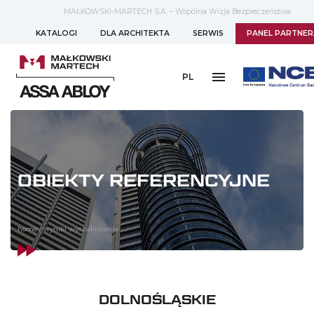
MAŁKOWSKI-MARTECH S.A. – Wspólna Wizja Bezpieczeństwa
KATALOGI
DLA ARCHITEKTA
SERWIS
PANEL PARTNER
PL
OBIEKTY REFERENCYJNE
home
/
wyniki wyszukiwania
DOLNOŚLĄSKIE