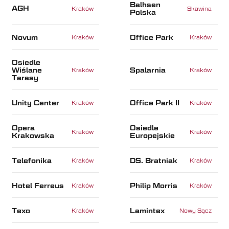
Balhsen
AGH
Kraków
Skawina
Polska
Novum
Office Park
Kraków
Kraków
Osiedle
Wiślane
Spalarnia
Kraków
Kraków
Tarasy
Unity Center
Office Park II
Kraków
Kraków
Opera
Osiedle
Kraków
Kraków
Krakowska
Europejskie
Telefonika
DS. Bratniak
Kraków
Kraków
Hotel Ferreus
Philip Morris
Kraków
Kraków
Texo
Lamintex
Kraków
Nowy Sącz