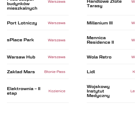
Handlowe Złote
Warszawa
W
budynków
Tarasy
mieszkalnych
Port Lotniczy
Millenium III
Warszawa
W
Mennica
sPlace Park
Warszawa
W
Residence II
Warsaw Hub
Wola Retro
Warszawa
W
Zakład Mars
Lidl
Błonie-Pass
K
Wojskowy
Elektrownia – II
Instytut
Kozienice
Le
etap
Medyczny