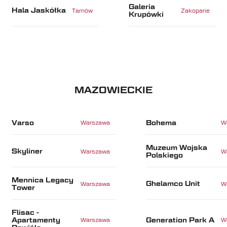
Galeria
Hala Jaskółka
Tarnów
Zakopane
Krupówki
MAZOWIECKIE
Varso
Bohema
Warszawa
W
Muzeum Wojska
Skyliner
Warszawa
W
Polskiego
Mennica Legacy
Ghelamco Unit
Warszawa
W
Tower
Flisac -
Apartamenty
Generation Park A
Warszawa
W