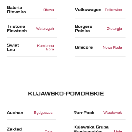
Galeria
Volkswagen
Oława
Polkowice
Oławska
Tristone
Borgers
Wałbrzych
Złotoryja
Flowtech
Polska
Świat
Kamienna
Umicore
Nowa Ruda
Lnu
Góra
KUJAWSKO-POMORSKIE
Auchan
Run-Pack
Bydgoszcz
Włocławek
Kujawska Grupa
Zakład
Producentów
Osie
Lipie