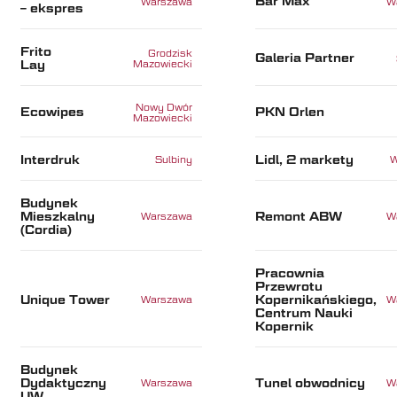
Bar Max
Warszawa
W
– ekspres
Frito
Grodzisk
Galeria Partner
Lay
Mazowiecki
Nowy Dwór
Ecowipes
PKN Orlen
Mazowiecki
Interdruk
Lidl, 2 markety
Sulbiny
W
Budynek
Mieszkalny
Remont ABW
Warszawa
W
(Cordia)
Pracownia
Przewrotu
Unique Tower
Kopernikańskiego,
Warszawa
W
Centrum Nauki
Kopernik
Budynek
Dydaktyczny
Tunel obwodnicy
Warszawa
W
UW