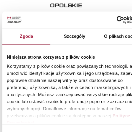
OPOLSKIE
Galeria
Tesco-Opolanin
Solaris etap
Opole
Opole
I, II i III
Zgoda
Szczegóły
O plikach co
Budowa
zakładu
produkcyjnego
Niniejsza strona korzysta z plików cookie
Skarbimierz
folii
plastikowej
Korzystamy z plików cookie oraz powiązanych technologii, 
umożliwić identyfikację użytkownika i jego urządzenia, zape
poprawne działanie naszej witryny oraz dostosowane do
preferencji użytkownika, a także w celach marketingowych i
analitycznych. Możesz zaakceptować wszystkie rodzaje pli
cookie lub ustawić osobiste preferencje poprzez zaznaczeni
wybranych opcji. Dodatkowe informacje na temat celów
PODKARPACKIE
przetwarzania plików cookie są dostępne w naszej
Polityce
Prywatności
.
Regionalne
Wybór