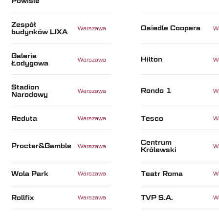
Powiśle
Zespół
Osiedle Coopera
Warszawa
W
budynków LIXA
Galeria
Hilton
Warszawa
W
Łodygowa
Stadion
Rondo 1
Warszawa
W
Narodowy
Reduta
Tesco
Warszawa
W
Centrum
Procter&Gamble
Warszawa
W
Królewski
Wola Park
Teatr Roma
Warszawa
W
Rollfix
TVP S.A.
Warszawa
W