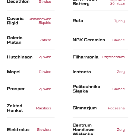
Decathlon
Gliwice
Battery
Górnicza
Coveris
Siemianowice
Rofa
Tychy
Rigid
Śląskie
Galeria
NGK Ceramics
Zabrze
Gliwice
Platan
Hutchinson
Filharmonia
Żywiec
Częstochowa
Mapei
Instanta
Gliwice
Żory
Politechnika
Prosper
Żywiec
Gliwice
Śląska
Zakład
Gimnazjum
Racibórz
Poczesna
Henkel
Centrum
Elektrolux
Handlowe
Siewierz
Żory
Wiślanka