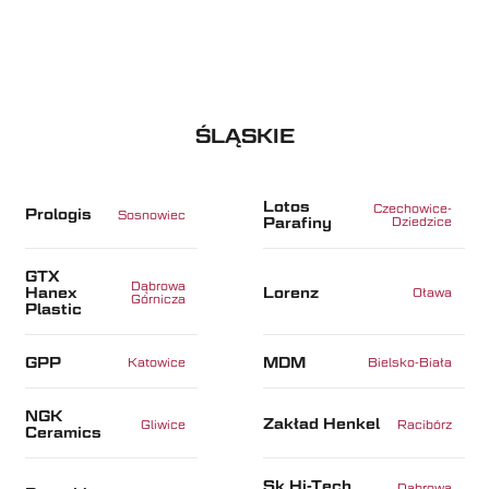
ŚLĄSKIE
Lotos
Czechowice-
Prologis
Sosnowiec
Parafiny
Dziedzice
GTX
Dąbrowa
Hanex
Lorenz
Oława
Górnicza
Plastic
GPP
MDM
Katowice
Bielsko-Biała
NGK
Zakład Henkel
Gliwice
Racibórz
Ceramics
Sk Hi-Tech
Dąbrowa