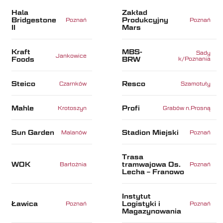
Hala
Zakład
Bridgestone
Produkcyjny
Poznań
Poznań
II
Mars
Kraft
MBS-
Sady
Jankowice
Foods
BRW
k/Poznania
Steico
Resco
Czarnków
Szamotuły
Mahle
Profi
Krotoszyn
Grabów n.Prosną
Sun Garden
Stadion Miejski
Malanów
Poznań
Trasa
WOK
tramwajowa Os.
Barłożnia
Poznań
Lecha – Franowo
Instytut
Ławica
Logistyki i
Poznań
Poznań
Magazynowania