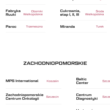
Fabryka
Cukrownia,
Oborniki
Środa
Ruuki
etap I, II, III
Wielkopolskie
Wielkopolska
Paroc
Miranda
Trzemeszno
Turek
ZACHODNIOPOMORSKIE
Baltic
MPS International
Koszalin
Szcz
Center
Zachodniopomorskie
Centrum
Szczecin
Szcz
Centrum Onkologii
Diagnostyki