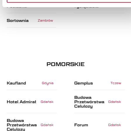
Opera
Apartamenty
Białystok
Białystok
Podlaska
Tysiąclecia
Sortownia
Zambrów
POMORSKIE
Kaufland
Gemplus
Gdynia
Tczew
Budowa
Hotel Admirał
Przetwórstwa
Gdańsk
Gdańsk
Celulozy
Budowa
Przetwórstwa
Forum
Gdańsk
Gdańsk
Celulozy