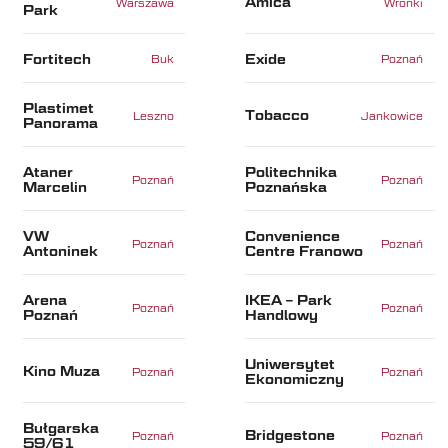
Amica
Warszawa
Wronki
Park
Fortitech
Exide
Buk
Poznań
Plastimet
Tobacco
Leszno
Jankowice
Panorama
Ataner
Politechnika
Poznań
Poznań
Marcelin
Poznańska
VW
Convenience
Poznań
Poznań
Antoninek
Centre Franowo
Arena
IKEA – Park
Poznań
Poznań
Poznań
Handlowy
Uniwersytet
Kino Muza
Poznań
Poznań
Ekonomiczny
Bułgarska
Bridgestone
Poznań
Poznań
59/61