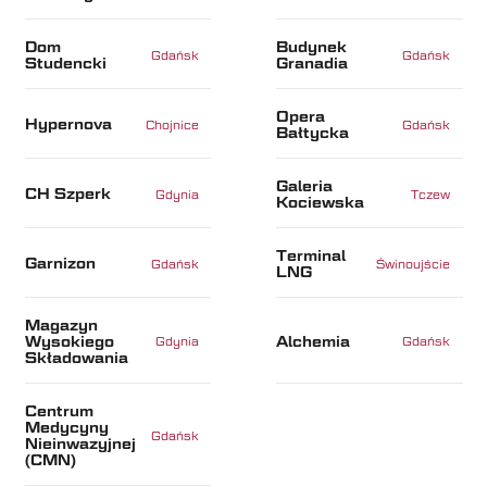
Dom
Budynek
Gdańsk
Gdańsk
Studencki
Granadia
Opera
Hypernova
Chojnice
Gdańsk
Bałtycka
Galeria
CH Szperk
Gdynia
Tczew
Kociewska
Terminal
Garnizon
Gdańsk
Świnoujście
LNG
Magazyn
Wysokiego
Alchemia
Gdynia
Gdańsk
Składowania
Centrum
Medycyny
Gdańsk
Nieinwazyjnej
(CMN)