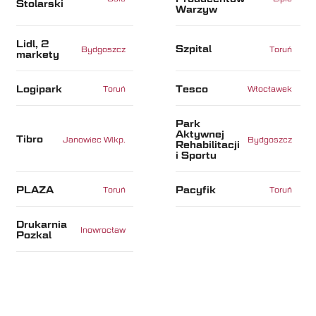
Stolarski
Warzyw
Lidl, 2
Szpital
Bydgoszcz
Toruń
markety
Logipark
Tesco
Toruń
Włocławek
Park
Aktywnej
Tibro
Janowiec Wlkp.
Bydgoszcz
Rehabilitacji
i Sportu
PLAZA
Pacyfik
Toruń
Toruń
Drukarnia
Inowrocław
Pozkal