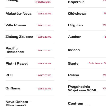
Findlay
W
Kopernik
Mazowiecki
Mokotów Nova
Ołówkowa
Warszawa
P
Villa Poema
City Zen
Warszawa
W
Zielony Żoliborz
Auchan
Warszawa
Pacific
Indeco
Warszawa
Residence
Piotr i Paweł
Sante
Warszawa
Sobolew k. G
PCO
Pelion
Warszawa
W
Przychodnia
Oriflame
Warszawa
W
Wojskowa WIML
Nova Ochota –
Centrum
Flisa zespół