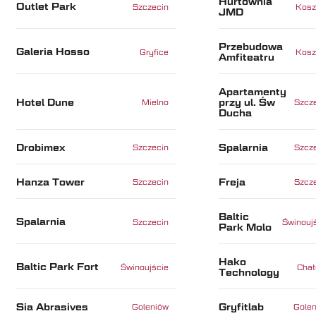
Hurtownia
Outlet Park
Szczecin
Kosz
JMD
Przebudowa
Galeria Hosso
Gryfice
Kosz
Amfiteatru
Apartamenty
Hotel Dune
przy ul. Św
Mielno
Szcz
Ducha
Drobimex
Spalarnia
Szczecin
Szcz
Hanza Tower
Freja
Szczecin
Szcz
Baltic
Spalarnia
Szczecin
Świnouj
Park Molo
Hako
Baltic Park Fort
Świnoujście
Cha
Technology
Sia Abrasives
Gryfitlab
Goleniów
Gole