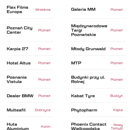
Flex Films
Galeria MM
Września
Poznań
Europa
Międzynarodowe
Poznań City
Targi
Poznań
Poznań
Center
Poznańskie
Karpia 27
Młody Grunwald
Poznań
Poznań
Hotel Altus
MTP
Poznań
Poznań
Posnania
Budynki przy ul.
Poznań
Poznań
Vistula
Rolnej
Dealer BMW
Kabat Tyre
Poznań
Budzyń
Multeafil
Phytopharm
Dobrzyca
Klęka
Huta
Phoenix Contact
Nowy
Konin
Aluminium
Wielkopolska
Tomyśl