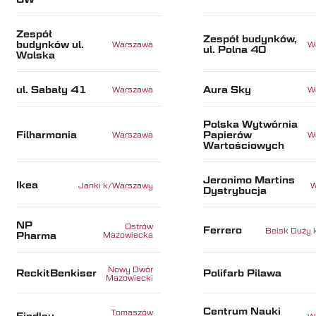
Zespół
Zespół budynków,
budynków ul.
Warszawa
W
ul. Polna 40
Wolska
ul. Sabały 41
Aura Sky
Warszawa
W
Polska Wytwórnia
Filharmonia
Papierów
Warszawa
W
Wartościowych
Jeronimo Martins
Ikea
Janki k/Warszawy
W
Dystrybucja
NP
Ostrów
Ferrero
Belsk Duży 
Pharma
Mazowiecka
Nowy Dwór
ReckitBenkiser
Polifarb Pilawa
Mazowiecki
Centrum Nauki
Tomaszów