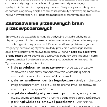
oddziela strefy zagrożone pożarem i ogranicza straty w razie jego
wystąpienia. W ofercie znajdują się modele różniące się konstrukcją oraz
odpornością ogniową, dzięki czemu nasze produkty sprawdzą się zarówno w
nowych inwestycjach, jak i podczas modernizacji starszych obiektów.
Zastosowanie przesuwnych bram
przeciwpożarowych
Sprawdzają się wszędzie tam, gdzie tradycyjne skrzydła odchylne są
niepraktyczne lub niemożliwe do zastosowania ze względu na intensywny
ruch albo ograniczoną przestrzeń. Galerie handlowe, podziemne garaże,
magazyny, centrale logistyczne, zakłady pracy oraz wszelkiego rodzaju
obiekty wielkopowierzchniowe to miejsca, w których
przeciwpożarowe
bramy przesuwne
pozwalają dostosować budynek do określonych norm
bezpieczeństwa i skutecznie zapobiegają rozprzestrzenieniu się ognia.
Typowe lokalizacje montażu to:
hale produkcyjne i magazynowe
– przejazdy wózków
widłowych i pojazdów transportowych wymagają pełnej
szerokości otworu bez przeszkód po bokach
galerie handlowe i centra logistyczne
– strefy smoke-stop
między segmentami obiektu, gdzie brama musi pozostawać
otwarta przez większość dnia
szpitale i obiekty użyteczności publicznej
– korytarze
ewakuacyjne z wbudowaną funkcją oddzielenia strefy pożarowej
parkingi wielopoziomowe i podziemne
– oddzielenia
między segmentami montowane w wąskich przeprawach przy