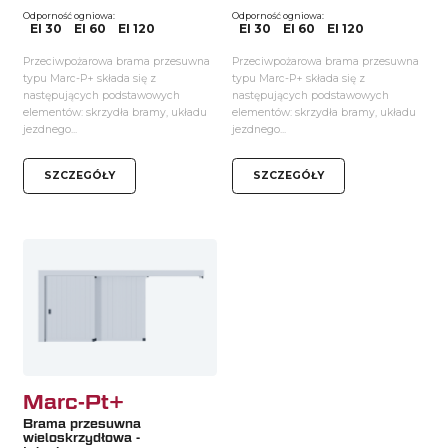
Odporność ogniowa:
Odporność ogniowa:
EI 30
EI 60
EI 120
EI 30
EI 60
EI 120
Przeciwpożarowa brama przesuwna
Przeciwpożarowa brama przesuwna
typu Marc-P+ składa się z
typu Marc-P+ składa się z
następujących podstawowych
następujących podstawowych
elementów: skrzydła bramy, układu
elementów: skrzydła bramy, układu
jezdnego...
jezdnego...
SZCZEGÓŁY
SZCZEGÓŁY
Marc-Pt+
Brama przesuwna
wieloskrzydłowa -