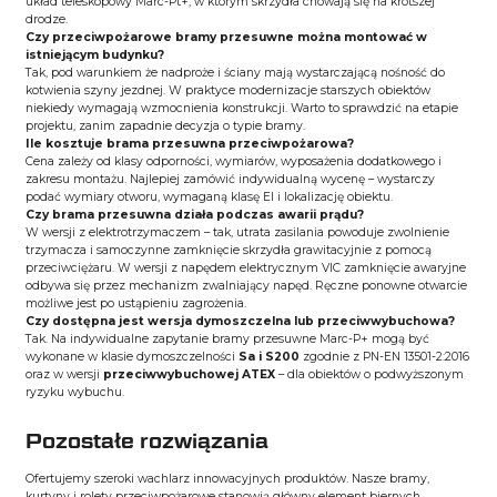
układ teleskopowy Marc-Pt+, w którym skrzydła chowają się na krótszej
drodze.
Czy przeciwpożarowe bramy przesuwne można montować w
istniejącym budynku?
Tak, pod warunkiem że nadproże i ściany mają wystarczającą nośność do
kotwienia szyny jezdnej. W praktyce modernizacje starszych obiektów
niekiedy wymagają wzmocnienia konstrukcji. Warto to sprawdzić na etapie
projektu, zanim zapadnie decyzja o typie bramy.
Ile kosztuje brama przesuwna przeciwpożarowa?
Cena zależy od klasy odporności, wymiarów, wyposażenia dodatkowego i
zakresu montażu. Najlepiej zamówić indywidualną wycenę – wystarczy
podać wymiary otworu, wymaganą klasę EI i lokalizację obiektu.
Czy brama przesuwna działa podczas awarii prądu?
W wersji z elektrotrzymaczem – tak, utrata zasilania powoduje zwolnienie
trzymacza i samoczynne zamknięcie skrzydła grawitacyjnie z pomocą
przeciwciężaru. W wersji z napędem elektrycznym VIC zamknięcie awaryjne
odbywa się przez mechanizm zwalniający napęd. Ręczne ponowne otwarcie
możliwe jest po ustąpieniu zagrożenia.
Czy dostępna jest wersja dymoszczelna lub przeciwwybuchowa?
Tak. Na indywidualne zapytanie bramy przesuwne Marc-P+ mogą być
wykonane w klasie dymoszczelności
Sa i S200
zgodnie z PN-EN 13501-2:2016
oraz w wersji
przeciwwybuchowej ATEX
– dla obiektów o podwyższonym
ryzyku wybuchu.
Pozostałe rozwiązania
Ofertujemy szeroki wachlarz innowacyjnych produktów. Nasze bramy,
kurtyny i rolety przeciwpożarowe stanowią główny element biernych