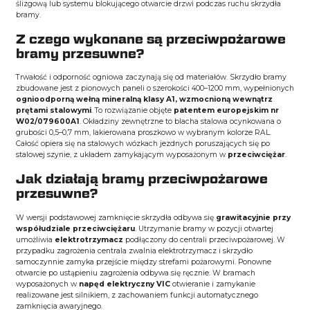
ślizgową lub systemu blokującego otwarcie drzwi podczas ruchu skrzydła
bramy.
Z czego wykonane są przeciwpożarowe
bramy przesuwne?
Trwałość i odporność ogniowa zaczynają się od materiałów. Skrzydło bramy
zbudowane jest z pionowych paneli o szerokości 400–1200 mm, wypełnionych
ognioodporną wełną mineralną klasy A1, wzmocnioną wewnątrz
prętami stalowymi
. To rozwiązanie objęte
patentem europejskim nr
W02/079600A1
. Okładziny zewnętrzne to blacha stalowa ocynkowana o
grubości 0,5–0,7 mm, lakierowana proszkowo w wybranym kolorze RAL.
Całość opiera się na stalowych wózkach jezdnych poruszających się po
stalowej szynie, z układem zamykającym wyposażonym w
przeciwciężar
.
Jak działają bramy przeciwpożarowe
przesuwne?
W wersji podstawowej zamknięcie skrzydła odbywa się
grawitacyjnie przy
współudziale przeciwciężaru
. Utrzymanie bramy w pozycji otwartej
umożliwia
elektrotrzymacz
podłączony do centrali przeciwpożarowej. W
przypadku zagrożenia centrala zwalnia elektrotrzymacz i skrzydło
samoczynnie zamyka przejście między strefami pożarowymi. Ponowne
otwarcie po ustąpieniu zagrożenia odbywa się ręcznie. W bramach
wyposażonych w
napęd elektryczny VIC
otwieranie i zamykanie
realizowane jest silnikiem, z zachowaniem funkcji automatycznego
zamknięcia awaryjnego.