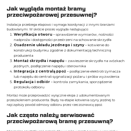
Jak wygląda montaż bramy
przeciwpożarowej przesuwnej?
Instalacja przebiega etapowo i wymaga koordynacji z innymi branżami
budowlanymi. W skrócie proces wygląda następująco:
Weryfikacja otworu
– sprawdzenie wymiarów, nośności
nadproża i dostępności przestrzeni na schowanie skrzydła
Osadzenie układu jezdnego i szyny
– kotwienie do
konstrukcji budynku zgodnie z dokumentacją techniczną
producenta
Montaż skrzydła i napędu
– zawieszenie skrzydła na wózkach
jezdnych, podłączenie napędu i sterownika
Integracja z centralą ppoż
– podłączenie elektrotrzymacza
lub napędu do centrali sygnalizacji pożaru i próba wyzwolenia
Regulacja i odbiór
– kontrola zamykania, sporządzenie
protokołu odbioru
Montaż może przeprowadzić wyłącznie ekipa z udokumentowanym
przeszkoleniem producenta. Błędy na etapie kotwienia szyny jezdnej to
najczęstszy powód odmowy odbioru przez rzeczoznawcę ppoż.
Jak często należy serwisować
przeciwpożarową bramę przesuwną?