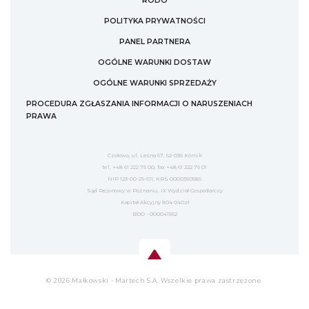
RODO
POLITYKA PRYWATNOŚCI
PANEL PARTNERA
OGÓLNE WARUNKI DOSTAW
OGÓLNE WARUNKI SPRZEDAŻY
PROCEDURA ZGŁASZANIA INFORMACJI O NARUSZENIACH
PRAWA
Czołowo, ul. Leśna 57, 62-035 Kórnik
tel. +48 61 222 75 00, fax +48 61 222 75 01
NIP 123-00-29-611, KRS 0000350585
Sąd Rejonowy w Poznaniu, IX Wydział Gospodarczy
Kapitał Akcyjny 804 040zł
BDO - 000041562
© 2026 Małkowski - Martech S.A. Wszelkie prawa zastrzeżone.