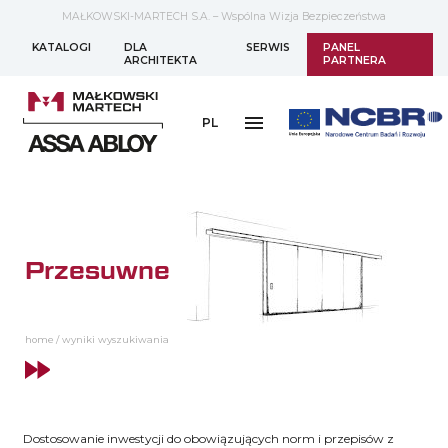
MAŁKOWSKI-MARTECH S.A. – Wspólna Wizja Bezpieczeństwa
KATALOGI
DLA
SERWIS
PANEL
ARCHITEKTA
PARTNERA
PL
Przesuwne
home
/
wyniki wyszukiwania
Dostosowanie inwestycji do obowiązujących norm i przepisów z