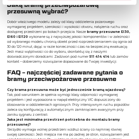
Jaką bramę przeciwpożarową
przesuwną wybrać?
Dobór właściwego modelu zależy od klasy oddzielenia pożarowego
wymaganej projektem, szerokości i wysokości otworu, natężenia ruchu oraz
dostępnej przestrzeni po bokach przejścia. Nasze
bramy przesuwne EI30,
EI60 i EI120
wykonane są z najwyższej jakości komponentów i w zależności
od wybranego modelu chronią obiekt przed rozprzestrzenianiem się ognia od
30 do 120 minut, dając w razie konieczności czas na bezpieczną ewakuację.
Jeśli masz wątpliwości co do wyboru, skontaktuj się z naszymi
doświadczonymi doradcami. Zadzwoń pod numer
511 414 414
lub zamów
kontakt – dobierzemy rozwiązanie dopasowane do Twojej inwestycji.
FAQ – najczęściej zadawane pytania o
bramy przeciwpożarowe przesuwne
Czy brama przesuwna może być jednocześnie bramą wjazdową?
Tak, pod warunkiem że spełnia wymogi klasy odporności wymaganej
projektem i jest wyposażona w napęd elektryczny VIC dopuszczony do
stosowania w oddzieleniach ogniowych. Przy intensywnym ruchu pojazdów
zaleca się konfigurację z automatycznym zamknięciem awaryjnym przy
zaniku sygnału z centrali.
Jaka jest minimalna przestrzeń potrzebna do montażu bramy
przesuwnej?
Skrzydło wymaga wolnej przestrzeni wzdłuż ściany co najmniej równej
swojej szerokości. Jeśli miejsca nie ma po żadnej ze stron, rozwiązaniem jest