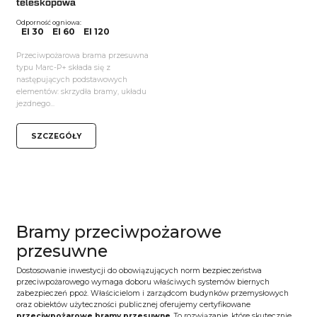
teleskopowa
Odporność ogniowa:
EI 30
EI 60
EI 120
Przeciwpożarowa brama przesuwna
typu Marc-P+ składa się z
następujących podstawowych
elementów: skrzydła bramy, układu
jezdnego...
SZCZEGÓŁY
Bramy przeciwpożarowe
przesuwne
Dostosowanie inwestycji do obowiązujących norm bezpieczeństwa
przeciwpożarowego wymaga doboru właściwych systemów biernych
zabezpieczeń ppoż. Właścicielom i zarządcom budynków przemysłowych
oraz obiektów użyteczności publicznej oferujemy certyfikowane
przeciwpożarowe bramy przesuwne
. To rozwiązanie, które skutecznie