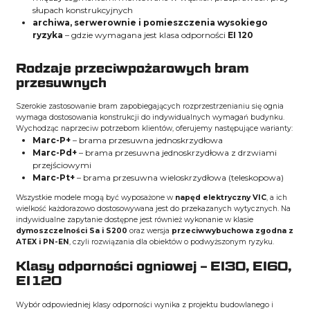
słupach konstrukcyjnych
archiwa, serwerownie i pomieszczenia wysokiego
ryzyka
– gdzie wymagana jest klasa odporności
EI 120
Rodzaje przeciwpożarowych bram
przesuwnych
Szerokie zastosowanie bram zapobiegających rozprzestrzenianiu się ognia
wymaga dostosowania konstrukcji do indywidualnych wymagań budynku.
Wychodząc naprzeciw potrzebom klientów, oferujemy następujące warianty:
Marc-P+
– brama przesuwna jednoskrzydłowa
Marc-Pd+
– brama przesuwna jednoskrzydłowa z drzwiami
przejściowymi
Marc-Pt+
– brama przesuwna wieloskrzydłowa (teleskopowa)
Wszystkie modele mogą być wyposażone w
napęd elektryczny VIC
, a ich
wielkość każdorazowo dostosowywana jest do przekazanych wytycznych. Na
indywidualne zapytanie dostępne jest również wykonanie w klasie
dymoszczelności Sa i S200
oraz wersja
przeciwwybuchowa zgodna z
ATEX i PN-EN
, czyli rozwiązania dla obiektów o podwyższonym ryzyku.
Klasy odporności ogniowej – EI30, EI60,
EI120
Wybór odpowiedniej klasy odporności wynika z projektu budowlanego i