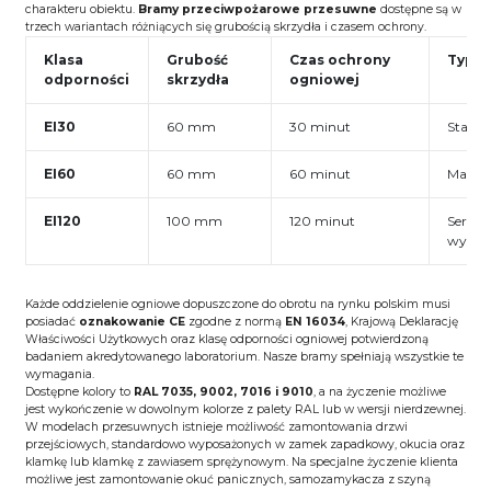
charakteru obiektu.
Bramy przeciwpożarowe przesuwne
dostępne są w
trzech wariantach różniących się grubością skrzydła i czasem ochrony.
Klasa
Grubość
Czas ochrony
Typow
odporności
skrzydła
ogniowej
EI30
60 mm
30 minut
Standa
EI60
60 mm
60 minut
Magazy
EI120
100 mm
120 minut
Serwer
wysoki
Każde oddzielenie ogniowe dopuszczone do obrotu na rynku polskim musi
posiadać
oznakowanie CE
zgodne z normą
EN 16034
, Krajową Deklarację
Właściwości Użytkowych oraz klasę odporności ogniowej potwierdzoną
badaniem akredytowanego laboratorium. Nasze bramy spełniają wszystkie te
wymagania.
Dostępne kolory to
RAL 7035, 9002, 7016 i 9010
, a na życzenie możliwe
jest wykończenie w dowolnym kolorze z palety RAL lub w wersji nierdzewnej.
W modelach przesuwnych istnieje możliwość zamontowania drzwi
przejściowych, standardowo wyposażonych w zamek zapadkowy, okucia oraz
klamkę lub klamkę z zawiasem sprężynowym. Na specjalne życzenie klienta
możliwe jest zamontowanie okuć panicznych, samozamykacza z szyną