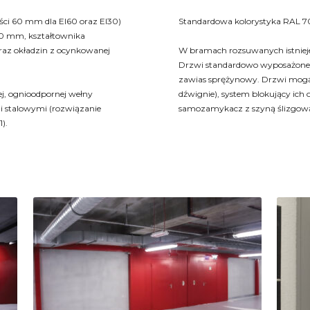
ści 60 mm dla EI60 oraz EI30)
Standardowa kolorystyka RAL 70
200 mm, kształtownika
raz okładzin z ocynkowanej
W bramach rozsuwanych istniej
Drzwi standardowo wyposażone 
zawias sprężynowy. Drzwi mogą
j, ognioodpornej wełny
dźwignie), system blokujący ich
i stalowymi (rozwiązanie
samozamykacz z szyną ślizgow
).