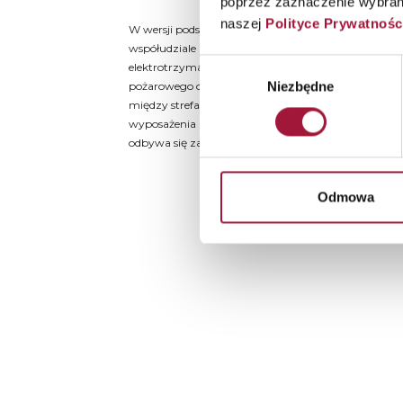
poprzez zaznaczenie wybrany
naszej
Polityce Prywatnośc
W wersji podstawowej zamykanie skrzydła bramy od
współudziale przeciwciężaru. Utrzymanie bramy w p
Wybór
elektrotrzymacz podłączony do centrali przeciwpoż
Niezbędne
pożarowego centrala zwalnia elektrotrzymacz i skr
zgody
między strefami pożarowymi, a otwarcie bramy odbyw
wyposażenia bramy w napęd – w takim przypadku 
odbywa się za jego pomocą. Możliwa jest też całkowi
Odmowa