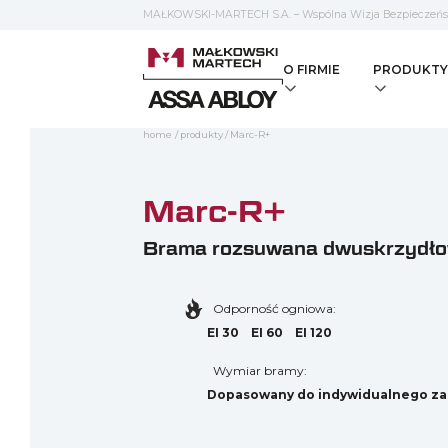
MAŁKOWSKI-MARTECH S.A. – Wspólna Wizja Bezpieczeń
O FIRMIE
PRODUKTY
home
/
produkty
/
Marc-R+
Marc-R+
Brama rozsuwana dwuskrzydł
Odporność ogniowa:
EI 30
EI 60
EI 120
Wymiar bramy:
Dopasowany do indywidualnego za