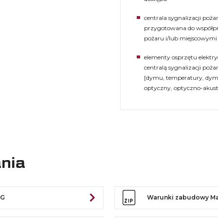
centrala sygnalizacji poż
przygotowana do współpr
pożaru i/lub miejscowym
elementy osprzętu elektr
centralą sygnalizacji poża
[dymu, temperatury, dymu
optyczny, optyczno-akusty
ania
WG
Warunki zabudowy Ma