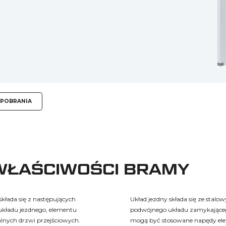
 POBRANIA
 WŁAŚCIWOŚCI BRAMY
łada się z następujących
Układ jezdny składa się ze stalo
kładu jezdnego, elementu
podwójnego układu zamykająceg
lnych drzwi przejściowych.
mogą być stosowane napędy elek