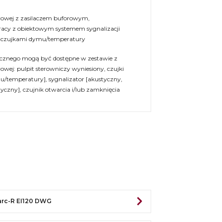
arowej z zasilaczem buforowym,
acy z obiektowym systemem sygnalizacji
i czujkami dymu/temperatury
ycznego mogą być dostępne w zestawie z
rowej: pulpit sterowniczy wyniesiony, czujki
/temperatury], sygnalizator [akustyczny,
czny], czujnik otwarcia i/lub zamknięcia
rc-R EI120 DWG