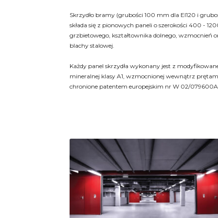
Skrzydło bramy (grubości 100 mm dla EI120 i grubo
składa się z pionowych paneli o szerokości 400 - 1
grzbietowego, kształtownika dolnego, wzmocnień o
blachy stalowej.
Każdy panel skrzydła wykonany jest z modyfikowane
mineralnej klasy A1, wzmocnionej wewnątrz prętam
chronione patentem europejskim nr W 02/079600A1