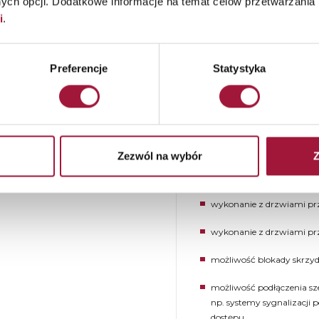
ch opcji. Dodatkowe informacje na temat celów przetwarzania 
DODATKOWE W
i
.
bywa się grawitacyjnie przy
możliwość wykonania w k
ozycji otwartej umożliwia
13501-2:2016 na indywidu
arowej. W przypadku zagrożenia
Preferencje
Statystyka
zydła bramy zamykają przejście
możliwość wykonania w 
a się ręcznie. Istnieje możliwość
na indywidualne zapytani
otwieranie i zamykanie bramy
ta rezygnacja z przeciwciężaru.
elementy bramy z możli
kolorze z palety RAL lub 
Zezwól na wybór
Z
zastosowanie napędu elek
otwierania
wykonanie z drzwiami p
wykonanie z drzwiami p
możliwość blokady skrzyd
możliwość podłączenia sze
np. systemy sygnalizacji 
dostępu