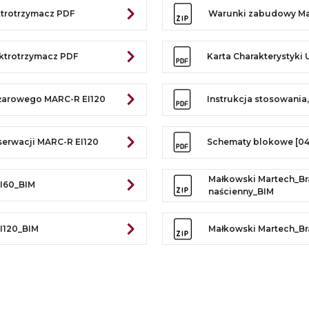
trotrzymacz PDF
Warunki zabudowy Mar
ktrotrzymacz PDF
Karta Charakterystyki
ożarowego MARC-R EI120
Instrukcja stosowania
nserwacji MARC-R EI120
Schematy blokowe [04
Małkowski Martech_Br
I60_BIM
naścienny_BIM
I120_BIM
Małkowski Martech_Br