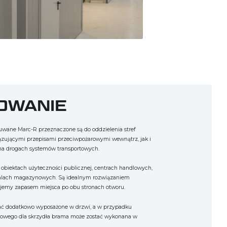
OWANIE
wane Marc-R przeznaczone są do oddzielenia stref
zującymi przepisami przeciwpożarowymi wewnątrz, jak i
na drogach systemów transportowych.
obiektach użyteczności publicznej, centrach handlowych,
halach magazynowych. Są idealnym rozwiązaniem
jemy zapasem miejsca po obu stronach otworu.
ć dodatkowo wyposażone w drzwi, a w przypadku
jowego dla skrzydła brama może zostać wykonana w