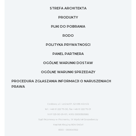
STREFA ARCHITEKTA
PRODUKTY
PLIKI DO POBRANIA
RODO
POLITYKA PRYWATNOŚCI
PANEL PARTNERA
OGÓLNE WARUNKI DOSTAW
OGÓLNE WARUNKI SPRZEDAŻY
PROCEDURA ZGŁASZANIA INFORMACJI O NARUSZENIACH
PRAWA
Czołowo, ul. Leśna 57, 62-035 Kórnik
tel. +48 61 222 75 00, fax +48 61 222 75 01
NIP 123-00-29-611, KRS 0000350585
Sąd Rejonowy w Poznaniu, IX Wydział Gospodarczy
Kapitał Akcyjny 804 040zł
BDO - 000041562