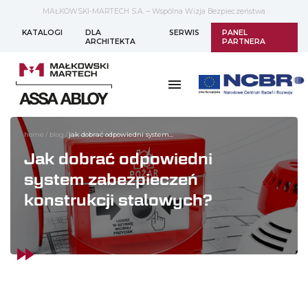
MAŁKOWSKI-MARTECH S.A. – Wspólna Wizja Bezpieczeństwa
KATALOGI
DLA
SERWIS
PANEL
ARCHITEKTA
PARTNERA
home
/
blog
/
jak dobrać odpowiedni system...
Jak dobrać odpowiedni
system zabezpieczeń
konstrukcji stalowych?