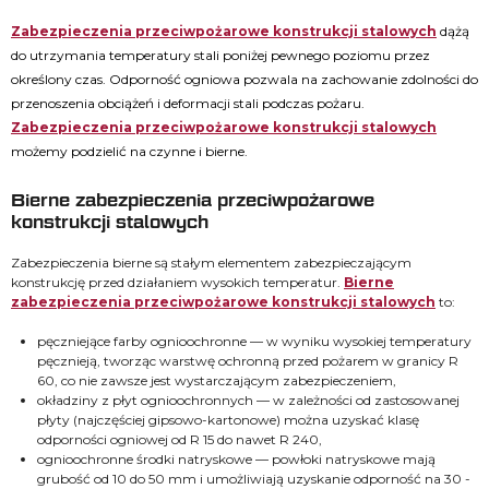
Zabezpieczenia przeciwpożarowe konstrukcji stalowych
dążą
do utrzymania temperatury stali poniżej pewnego poziomu przez
określony czas. Odporność ogniowa pozwala na zachowanie zdolności do
przenoszenia obciążeń i deformacji stali podczas pożaru.
Zabezpieczenia przeciwpożarowe konstrukcji stalowych
możemy podzielić na czynne i bierne.
Bierne zabezpieczenia przeciwpożarowe
konstrukcji stalowych
Zabezpieczenia bierne są stałym elementem zabezpieczającym
konstrukcję przed działaniem wysokich temperatur.
Bierne
zabezpieczenia przeciwpożarowe konstrukcji stalowych
to:
pęczniejące farby ognioochronne — w wyniku wysokiej temperatury
pęcznieją, tworząc warstwę ochronną przed pożarem w granicy R
60, co nie zawsze jest wystarczającym zabezpieczeniem,
okładziny z płyt ognioochronnych — w zależności od zastosowanej
płyty (najczęściej gipsowo-kartonowe) można uzyskać klasę
odporności ogniowej od R 15 do nawet R 240,
ognioochronne środki natryskowe — powłoki natryskowe mają
grubość od 10 do 50 mm i umożliwiają uzyskanie odporność na 30 -