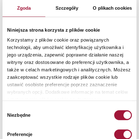
łatwopalne materiały,
zabezpieczenia przeciwpożarowe
Zgoda
Szczegóły
O plikach cookies
konstrukcji stalowych
muszą być najwyższej klasy odporności
ogniowej.
Niniejsza strona korzysta z plików cookie
Korzystamy z plików cookie oraz powiązanych
technologii, aby umożliwić identyfikację użytkownika i
jego urządzenia, zapewnić poprawne działanie naszej
witryny oraz dostosowane do preferencji użytkownika, a
także w celach marketingowych i analitycznych. Możesz
zaakceptować wszystkie rodzaje plików cookie lub
ustawić osobiste preferencje poprzez zaznaczenie
wybranych opcji. Dodatkowe informacje na temat celów
Zobacz inne wpisy
przetwarzania plików cookie są dostępne w
naszej
Polityce Prywatności
.
Wybór
Niezbędne
zgody
Preferencje