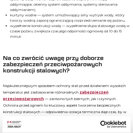
oddymiające, okienny system oddymiania, systemy sterowania
oddymianiem),
kurtyny wodne — system umożliwiający silny wytrysk wody, który
tworzy wodną zaporę ograniczającą rozprzestrzenianie się pożaru,
wypełnienie konstrukcji wodą — wypełnienie słupa stalowego wodą w
czasie pożaru zwiększa czas jego odporności ogniowej od 10 do 15
minut.
Na co zwrócić uwagę przy doborze
zabezpieczeń przeciwpożarowych
konstrukcji stalowych?
Najskuteczniejszym sposobem ochrony stali przed działaniem wysokich
temperatur jest zastosowanie różnorodnych
zabezpieczeń
przeciwpożarowych
— zarówno tych biernych, jak i czynnych.
Ochrona przed ogniem to kluczowy aspekt tworzenia bezpiecznych
konstrukcji stalowych — odpowiednia izolacja termiczna daje czas, by w
przypadku pożaru przeprowadzić pełną ewakuację budynku. Dobór
zabezpieczenia uzależniony jest od rodzaju konstrukcji, jej
skomplikowania oraz przeznaczenia. Jeżeli w budynku znajdują się