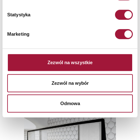
Statystyka
Marketing
Jak bramy i kurtyny pożarowe
wspomagają...
Zezwól na wszystkie
Bezpieczeństwo pożarowe jest jednym z najważniejszych aspektów
przy projektowaniu i użytkowaniu budynków – zarówno publicznych,
jak i prywatnych.
Zezwól na wybór
Czytaj więcej
Odmowa