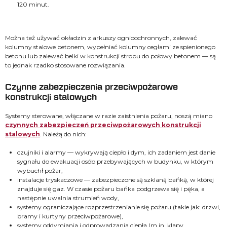
120 minut.
Można też używać okładzin z arkuszy ognioochronnych, zalewać
kolumny stalowe betonem, wypełniać kolumny cegłami ze spienionego
betonu lub zalewać belki w konstrukcji stropu do połowy betonem — są
to jednak rzadko stosowane rozwiązania.
Czynne zabezpieczenia przeciwpożarowe
konstrukcji stalowych
Systemy sterowane, włączane w razie zaistnienia pożaru, noszą miano
czynnych zabezpieczeń przeciwpożarowych konstrukcji
stalowych
. Należą do nich:
czujniki i alarmy — wykrywają ciepło i dym, ich zadaniem jest danie
sygnału do ewakuacji osób przebywających w budynku, w którym
wybuchł pożar,
instalacje tryskaczowe — zabezpieczone są szklaną bańką, w której
znajduje się gaz. W czasie pożaru bańka podgrzewa się i pęka, a
następnie uwalnia strumień wody,
systemy ograniczające rozprzestrzenianie się pożaru (takie jak: drzwi,
bramy i kurtyny przeciwpożarowe),
systemy oddymiania i odprowadzania ciepła (m.in. klapy