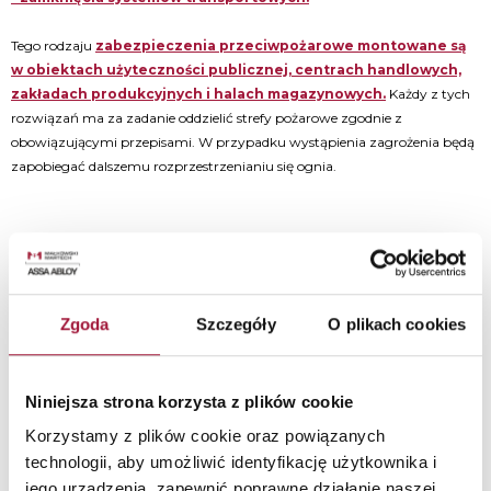
Tego rodzaju
zabezpieczenia przeciwpożarowe montowane są
w obiektach użyteczności publicznej, centrach handlowych,
zakładach produkcyjnych i halach magazynowych.
Każdy z tych
rozwiązań ma za zadanie oddzielić strefy pożarowe zgodnie z
obowiązującymi przepisami. W przypadku wystąpienia zagrożenia będą
zapobiegać dalszemu rozprzestrzenianiu się ognia.
Zgoda
Szczegóły
O plikach cookies
Niniejsza strona korzysta z plików cookie
Korzystamy z plików cookie oraz powiązanych
Zobacz inne wpisy
technologii, aby umożliwić identyfikację użytkownika i
jego urządzenia, zapewnić poprawne działanie naszej