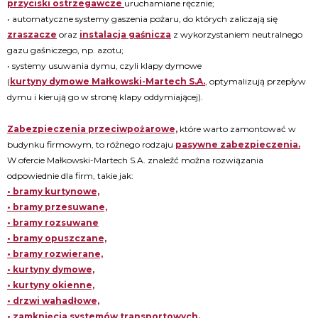
przyciski ostrzegawcze
uruchamiane ręcznie;
• automatyczne systemy gaszenia pożaru, do których zaliczają się
zraszacze
oraz
instalacja gaśnicza
z wykorzystaniem neutralnego
gazu gaśniczego, np. azotu;
• systemy usuwania dymu, czyli klapy dymowe
(
kurtyny dymowe Małkowski-Martech S.A.
, optymalizują przepływ
dymu i kierują go w stronę klapy oddymiającej).
Zabezpieczenia przeciwpożarowe,
które warto zamontować w
budynku firmowym, to różnego rodzaju
pasywne zabezpieczenia.
W ofercie Małkowski-Martech S.A. znaleźć można rozwiązania
odpowiednie dla firm, takie jak:
• bramy kurtynowe,
• bramy przesuwane,
• bramy rozsuwane
• bramy opuszczane,
• bramy rozwierane,
• kurtyny dymowe,
• kurtyny okienne,
• drzwi wahadłowe,
• zamknięcia systemów transportowych.