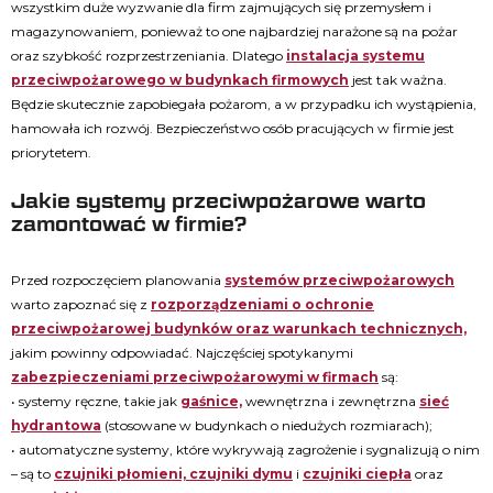
wszystkim duże wyzwanie dla firm zajmujących się przemysłem i
magazynowaniem, ponieważ to one najbardziej narażone są na pożar
oraz szybkość rozprzestrzeniania. Dlatego
instalacja systemu
przeciwpożarowego w budynkach firmowych
jest tak ważna.
Będzie skutecznie zapobiegała pożarom, a w przypadku ich wystąpienia,
hamowała ich rozwój. Bezpieczeństwo osób pracujących w firmie jest
priorytetem.
Jakie systemy przeciwpożarowe warto
zamontować w firmie?
Przed rozpoczęciem planowania
systemów przeciwpożarowych
warto zapoznać się z
rozporządzeniami o ochronie
przeciwpożarowej budynków oraz warunkach technicznych,
jakim powinny odpowiadać. Najczęściej spotykanymi
zabezpieczeniami przeciwpożarowymi w firmach
są:
• systemy ręczne, takie jak
gaśnice,
wewnętrzna i zewnętrzna
sieć
hydrantowa
(stosowane w budynkach o niedużych rozmiarach);
• automatyczne systemy, które wykrywają zagrożenie i sygnalizują o nim
– są to
czujniki płomieni, czujniki dymu
i
czujniki ciepła
oraz