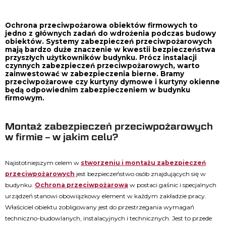
Ochrona przeciwpożarowa obiektów firmowych to
jedno z głównych zadań do wdrożenia podczas budowy
obiektów. Systemy zabezpieczeń przeciwpożarowych
mają bardzo duże znaczenie w kwestii bezpieczeństwa
przyszłych użytkowników budynku. Prócz instalacji
czynnych zabezpieczeń przeciwpożarowych, warto
zainwestować w zabezpieczenia bierne. Bramy
przeciwpożarowe czy kurtyny dymowe i kurtyny okienne
będą odpowiednim zabezpieczeniem w budynku
firmowym.
Montaż zabezpieczeń przeciwpożarowych
w firmie – w jakim celu?
Najistotniejszym celem w
stworzeniu i montażu zabezpieczeń
przeciwpożarowych
jest bezpieczeństwo osób znajdujących się w
budynku.
Ochrona przeciwpożarowa
w postaci gaśnic i specjalnych
urządzeń stanowi obowiązkowy element w każdym zakładzie pracy.
Właściciel obiektu zobligowany jest do przestrzegania wymagań
techniczno-budowlanych, instalacyjnych i technicznych. Jest to przede