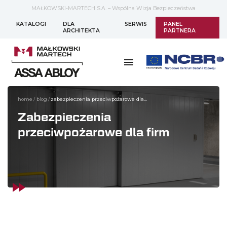
MAŁKOWSKI-MARTECH S.A. – Wspólna Wizja Bezpieczeństwa
KATALOGI
DLA
SERWIS
PANEL
ARCHITEKTA
PARTNERA
home
/
blog
/
zabezpieczenia przeciwpożarowe dla...
Zabezpieczenia
przeciwpożarowe dla firm