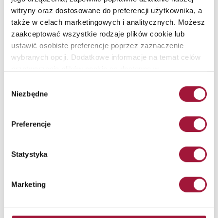
witryny oraz dostosowane do preferencji użytkownika, a
także w celach marketingowych i analitycznych. Możesz
zaakceptować wszystkie rodzaje plików cookie lub
ustawić osobiste preferencje poprzez zaznaczenie
wybranych opcji. Dodatkowe informacje na temat celów
przetwarzania plików cookie są dostępne w
naszej
Polityce Prywatności
.
Wybór
Niezbędne
zgody
Jak bramy i kurtyny pożarowe
Preferencje
wspomagają...
Bezpieczeństwo pożarowe jest jednym z najważniejszych aspektów
Statystyka
przy projektowaniu i użytkowaniu budynków – zarówno publicznych,
jak i prywatnych.
Marketing
Czytaj więcej