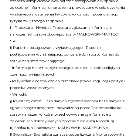
oznacza kompleksowe wewnętrzne postępowanie w sprawie
zgłoszonej informacji o naruszeniu prowadzone w celu uzyskania
właściwego zrozumienia faktów, okoliczności i potencjalnego
ryzyka związanego ze sprawą.
h) Procedura - Niniejsza Procedura zgłaszania informacji o
naruszeniach prawa obowiązująca w MAŁKOWSKI-MARTECH
S.A.
i) Raport z postępowania wyjaśniającego - Raport z
postępowania wyjaśniającego odnosi się do raportu Komisji do
spraw naruszeń zawierającego:
• Informacje na temat zgłoszonego naruszenia i opis podjętych
czynności wyjaśniających;
• Przywołanie odpowiednich przepisów prawa, regulacji i polityk i
procedur wewnętrznych;
• Wnioski.
j) Rejestr zgłoszeń- Baza danych zgłoszeń stanowi bazę danych z
ograniczonym dostępem, prowadzoną przez Pełnomocnika do
spraw naruszeń w której przechowywane są informacje o
zgłoszeniach dokonywanych zgodnie z niniejszą Procedurą
k) Spółka lub Pracodawca- MAŁKOWSKI-MARTECH S.A.
l) Sygnalista- Sygnalista oznacza osobę fizyczną (np. pracownika,