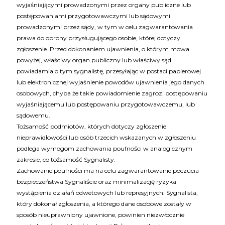
wyjaśniającymi prowadzonymi przez organy publiczne lub
postępowaniami przygotowawczymi lub sądowymi
prowadzonymi przez sądy, w tym w celu zagwarantowania
prawa do obrony przysługującego osobie, której dotyczy
zgłoszenie. Przed dokonaniem ujawnienia, o którym mowa
powyżej, właściwy organ publiczny lub właściwy sąd
powiadamia o tym sygnalistę, przesyłając w postaci papierowej
lub elektronicznej wyjaśnienie powodów ujawnienia jego danych
osobowych, chyba że takie powiadomienie zagrozi postępowaniu
wyjaśniającemu lub postępowaniu przygotowawczemu, lub
sądowemu.
Tożsamość podmiotów, których dotyczy zgłoszenie
nieprawidłowości lub osób trzecich wskazanych w zgłoszeniu
podlega wymogom zachowania poufności w analogicznym
zakresie, co tożsamość Sygnalisty.
Zachowanie poufności ma na celu zagwarantowanie poczucia
bezpieczeństwa Sygnaliście oraz minimalizację ryzyka
wystąpienia działań odwetowych lub represyjnych. Sygnalista,
który dokonał zgłoszenia, a którego dane osobowe zostały w
sposób nieuprawniony ujawnione, powinien niezwłocznie