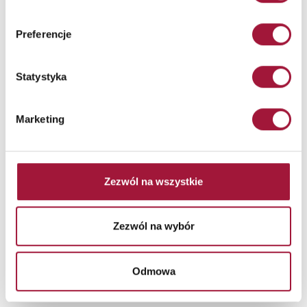
(udział zasobów lub zewnętrznych) w zależności od potrzeb i
proponuje jego powołanie Zarządowi Spółki. Tak powstała
Preferencje
Komisja do spraw naruszeń opracowuje plan postępowania
wyjaśniającego, który opisuje co najmniej zakres działań,
określone środki i czynności wyjaśniające i odpowiednie ramy
Statystyka
czasowe postępowania wyjaśniającego. Plan postępowania
wyjaśniającego będzie w razie potrzeby dostosowywany tak, aby
zapewnić odpowiedni nadzór i dokumentację istotnych wydarzeń
Marketing
i podjętych środków oraz czynności wyjaśniających.
7.3.Prowadzenie postępowania wyjaśniającego
Zezwól na wszystkie
Sposób przeprowadzenia postępowania wyjaśniającego zależy od
rodzaju i wagi zgłoszonej sprawy. W zależności od sprawy mogą
zostać podjęte następujące środki i czynności wyjaśniające:
Zezwól na wybór
• Wywiady z pracownikami lub osobami trzecimi;
• Przegląd dokumentów (umów, faktur, wyciągów bankowych
itp.);
Odmowa
• Analiza / sprawdzanie danych elektronicznych z
uwzględnieniem obowiązujących przepisów i prawa do