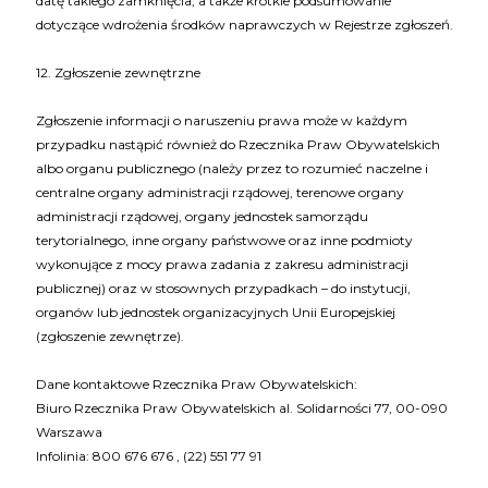
datę takiego zamknięcia, a także krótkie podsumowanie
dotyczące wdrożenia środków naprawczych w Rejestrze zgłoszeń.
12. Zgłoszenie zewnętrzne
Zgłoszenie informacji o naruszeniu prawa może w każdym
przypadku nastąpić również do Rzecznika Praw Obywatelskich
albo organu publicznego (należy przez to rozumieć naczelne i
centralne organy administracji rządowej, terenowe organy
administracji rządowej, organy jednostek samorządu
terytorialnego, inne organy państwowe oraz inne podmioty
wykonujące z mocy prawa zadania z zakresu administracji
publicznej) oraz w stosownych przypadkach – do instytucji,
organów lub jednostek organizacyjnych Unii Europejskiej
(zgłoszenie zewnętrze).
Dane kontaktowe Rzecznika Praw Obywatelskich:
Biuro Rzecznika Praw Obywatelskich al. Solidarności 77, 00-090
Warszawa
Infolinia: 800 676 676 , (22) 551 77 91