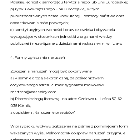
Polskiej, jednostki samorządu terytorialnego lub Unii Europejskiej;
p) rynku wewnętrznego Unii Europejskiej, w tym
publicznoprawnych zasad konkurencji i pomocy państwa oraz
opodatkowania osób prawnych;
q) konstytucyjnych wolności i praw człowieka i obywatela –
występujące w stosunkach jednostki z organami władzy
publicznej i niezwiązane z dziedzinami wskazanymi w lit. a-p
4. Formy zgłaszania naruszeń
Zgłoszenia naruszeń mogą być dokonywane:
a) Pisemnie drogą elektroniczną, za pośrednictwem
dedykowanego adresu e-mail: sygnalista.malkowski-
martech@assaabloy.com
b) Pisemnie drogą listowną– na adres Czołowo ul. Leśna 57, 62-
035 Kórnik,
z dopiskiem „Naruszenie przepisów”
W przypadku wpływu zgłoszenia na piśmie z pominięciem form
wskazanych wyżej, Pełnomocnik do spraw naruszeń przyjmuje
zgłoszenie i przekazuje je do Komisji do spraw naruszeń.