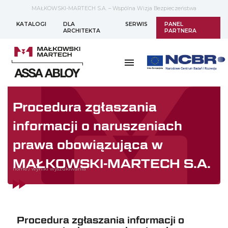
MAŁKOWSKI-MARTECH S.A. – Wspólna Wizja Bezpieczeństwa
KATALOGI
DLA
SERWIS
PANEL
ARCHITEKTA
PARTNERA
Procedura zgłaszania
informacji o naruszeniach
prawa obowiązująca w
MAŁKOWSKI-MARTECH S.A.
home
/
wyniki wyszukiwania
Procedura zgłaszania informacji o