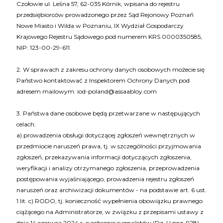
Czołowie ul. Leśna 57, 62-035 Kórnik, wpisana do rejestru
przedsiębiorców prowadzonego przez Sąd Rejonowy Poznań
Nowe Miasto i Wilda w Poznaniu, IX Wydział Gospodarczy
Krajowego Rejestru Sądowego pod numerem KRS 0000350585,
NIP: 123-00-29-611.
2. W sprawach z zakresu ochrony danych osobowych możecie się
Państwo kontaktować z Inspektorem Ochrony Danych pod
adresem mailowym: iod-poland@assaabloy.com
3. Państwa dane osobowe będą przetwarzane w następujących
celach:
a) prowadzenia obsługi dotyczącej zgłoszeń wewnętrznych w
przedmiocie naruszeń prawa, tj. w szczególności przyjmowania
zgłoszeń, przekazywania informacji dotyczących zgłoszenia,
weryfikacji i analizy otrzymanego zgłoszenia, przeprowadzenia
postępowania wyjaśniającego, prowadzenia rejestru zgłoszeń
naruszeń oraz archiwizacji dokumentów - na podstawie art. 6 ust.
1 lit. c) RODO, tj. konieczność wypełnienia obowiązku prawnego
ciążącego na Administratorze, w związku z przepisami ustawy z
dnia 14 czerwca 2024 r. o ochronie sygnalistów (Dz. U.poz. 928),