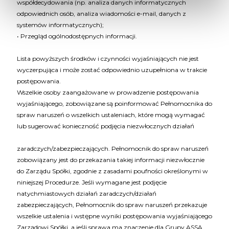
współdecydowania (np. analiza danych informatycznych
odpowiednich osób, analiza wiadomości e-mail, danych z
systemów informatycznych);
• Przegląd ogólnodostępnych informacji.
Lista powyższych środków i czynności wyjaśniających nie jest
wyczerpująca i może zostać odpowiednio uzupełniona w trakcie
postępowania.
Wszelkie osoby zaangażowane w prowadzenie postępowania
wyjaśniającego, zobowiązane są poinformować Pełnomocnika do
spraw naruszeń o wszelkich ustaleniach, które mogą wymagać
lub sugerować konieczność podjęcia niezwłocznych działań
zaradczych/zabezpieczających. Pełnomocnik do spraw naruszeń
zobowiązany jest do przekazania takiej informacji niezwłocznie
do Zarządu Spółki, zgodnie z zasadami poufności określonymi w
niniejszej Procedurze. Jeśli wymagane jest podjęcie
natychmiastowych działań zaradczych/działań
zabezpieczających, Pełnomocnik do spraw naruszeń przekazuje
wszelkie ustalenia i wstępne wyniki postępowania wyjaśniającego
Zarządowi Spółki, a jeśli sprawa ma znaczenie dla Grupy ASSA