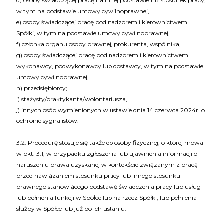
d) osoby świadczącej pracę na innej podstawie niż stosunek pracy,
w tym na podstawie umowy cywilnoprawnej,
e) osoby świadczącej pracę pod nadzorem i kierownictwem
Spółki, w tym na podstawie umowy cywilnoprawnej,
f) członka organu osoby prawnej, prokurenta, wspólnika,
g) osoby świadczącej pracę pod nadzorem i kierownictwem
wykonawcy, podwykonawcy lub dostawcy, w tym na podstawie
umowy cywilnoprawnej,
h) przedsiębiorcy;
i) stażysty/praktykanta/wolontariusza,
j) innych osób wymienionych w ustawie dnia 14 czerwca 2024r. o
ochronie sygnalistów.
3.2. Procedurę stosuje się także do osoby fizycznej, o której mowa
w pkt. 3.1, w przypadku zgłoszenia lub ujawnienia informacji o
naruszeniu prawa uzyskanej w kontekście związanym z pracą
przed nawiązaniem stosunku pracy lub innego stosunku
prawnego stanowiącego podstawę świadczenia pracy lub usług
lub pełnienia funkcji w Spółce lub na rzecz Spółki, lub pełnienia
służby w Spółce lub już po ich ustaniu.