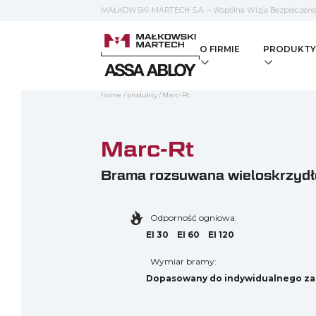
MAŁKOWSKI-MARTECH S.A. – Wspólna Wizja Bezpieczeń
O FIRMIE
PRODUKTY
home
/
produkty
/
Marc-Rt
Marc-Rt
Brama rozsuwana wieloskrzydł
Odporność ogniowa:
EI 30
EI 60
EI 120
Wymiar bramy:
Dopasowany do indywidualnego za