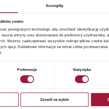
Szczegóły
 plików cookie
raz powiązanych technologii, aby umożliwić identyfikację użytk
 naszej witryny oraz dostosowane do preferencji użytkownika, a
ych. Możesz zaakceptować wszystkie rodzaje plików cookie lub 
ch opcji. Dodatkowe informacje na temat celów przetwarzania 
i
.
Preferencje
Statystyka
DODATKOWE W
bywa się grawitacyjnie przy
możliwość wykonania w k
ozycji otwartej umożliwia
Zezwól na wybór
Z
13501-2:2016 na indywidu
arowej. W przypadku zagrożenia