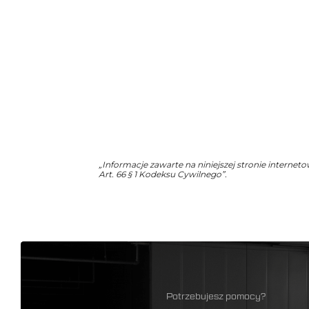
„Informacje zawarte na niniejszej stronie internet
Art. 66 § 1 Kodeksu Cywilnego”.
Potrzebujesz pomocy?