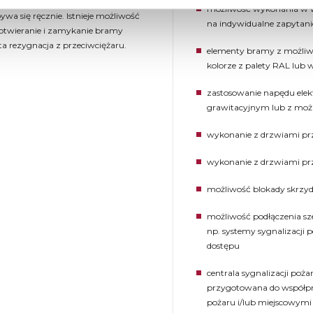
zydła bramy zamykają przejście
możliwość wykonania w 
a się ręcznie. Istnieje możliwość
na indywidualne zapytani
otwieranie i zamykanie bramy
ta rezygnacja z przeciwciężaru.
elementy bramy z możli
kolorze z palety RAL lub 
zastosowanie napędu ele
grawitacyjnym lub z możl
wykonanie z drzwiami p
wykonanie z drzwiami p
możliwość blokady skrzyd
możliwość podłączenia sze
np. systemy sygnalizacji 
dostępu
centrala sygnalizacji poż
przygotowana do współpr
pożaru i/lub miejscowym