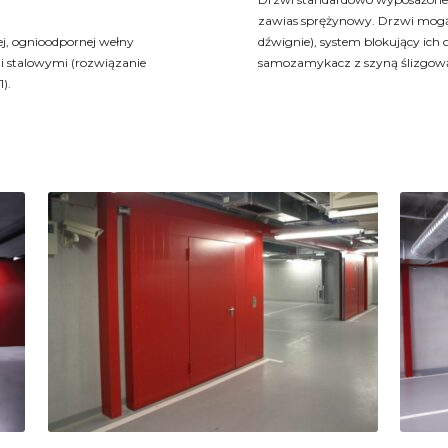
zawias sprężynowy. Drzwi mogą
j, ognioodpornej wełny
dźwignie), system blokujący ich
i stalowymi (rozwiązanie
samozamykacz z szyną ślizgow
).