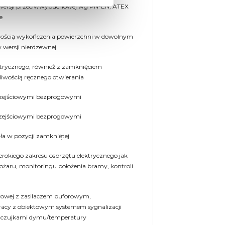
wersji przeciwwybuchowej wg PN-EN, ATEX
e
wością wykończenia powierzchni w dowolnym
w wersji nierdzewnej
ktrycznego, również z zamknięciem
iwością ręcznego otwierania
rzejściowymi bezprogowymi
rzejściowymi bezprogowymi
ła w pozycji zamkniętej
rokiego zakresu osprzętu elektrycznego jak
pożaru, monitoringu położenia bramy, kontroli
arowej z zasilaczem buforowym,
acy z obiektowym systemem sygnalizacji
i czujkami dymu/temperatury