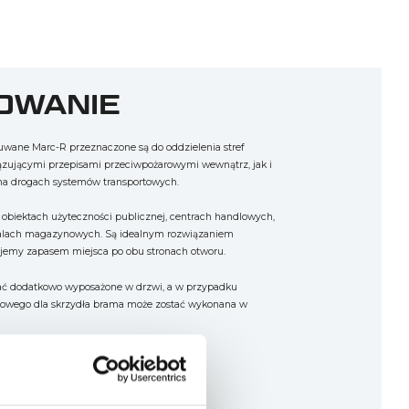
OWANIE
wane Marc-R przeznaczone są do oddzielenia stref
zującymi przepisami przeciwpożarowymi wewnątrz, jak i
na drogach systemów transportowych.
obiektach użyteczności publicznej, centrach handlowych,
halach magazynowych. Są idealnym rozwiązaniem
jemy zapasem miejsca po obu stronach otworu.
ć dodatkowo wyposażone w drzwi, a w przypadku
jowego dla skrzydła brama może zostać wykonana w