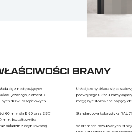
 WŁAŚCIWOŚCI BRAMY
ada się z następujących
Układ jezdny składa się ze stalo
kładu jezdnego, elementu
podwójnego układu zamykająceg
lnych drzwi przejściowych.
mogą być stosowane napędy elek
ści 60 mm dla EI60 oraz EI30)
Standardowa kolorystyka RAL 70
200 mm, kształtownika
raz okładzin z ocynkowanej
W bramach rozsuwanych istniej
Drzwi standardowo wyposażone 