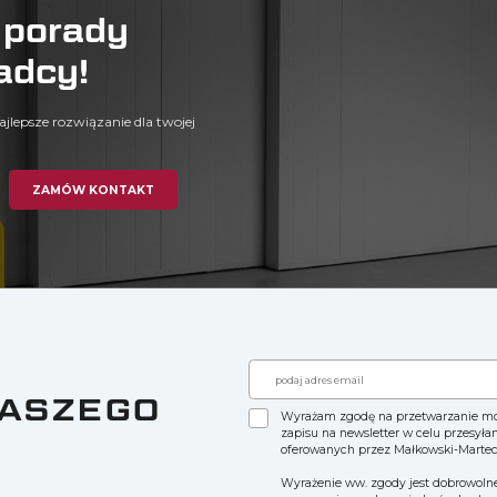
 porady
adcy!
ajlepsze rozwiązanie dla twojej
ZAMÓW KONTAKT
NASZEGO
Wyrażam zgodę na przetwarzanie m
zapisu na newsletter w celu przesyła
oferowanych przez Małkowski-Martec
Wyrażenie ww. zgody jest dobrowolne