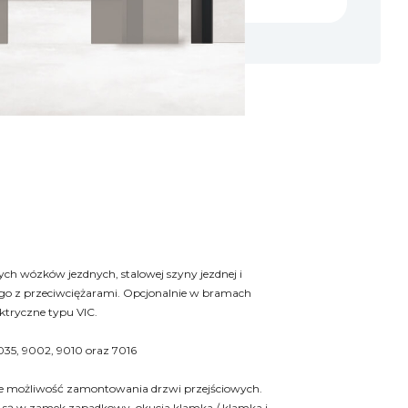
wych wózków jezdnych, stalowej szyny jezdnej i
o z przeciwciężarami. Opcjonalnie w bramach
tryczne typu VIC.
35, 9002, 9010 oraz 7016
e możliwość zamontowania drzwi przejściowych.
są w zamek zapadkowy, okucia klamka / klamka i