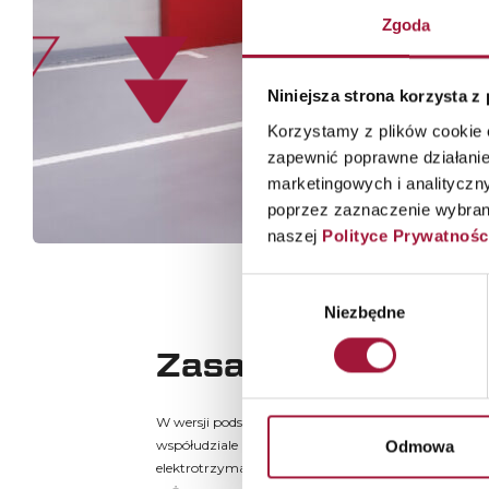
Zgoda
Niniejsza strona korzysta z
Korzystamy z plików cookie o
zapewnić poprawne działanie
marketingowych i analityczn
poprzez zaznaczenie wybrany
naszej
Polityce Prywatnośc
Wybór
Niezbędne
zgody
Zasady Działania
W wersji podstawowej zamykanie skrzydła bramy od
współudziale przeciwciężaru. Utrzymanie bramy w p
Odmowa
elektrotrzymacz podłączony do centrali przeciwpoż