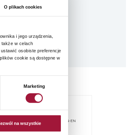
O plikach cookies
ownika i jego urządzenia,
 także w celach
ustawić osobiste preferencje
plików cookie są dostępne w
Marketing
YPOSAŻENIE
lasie Sa i S200 dymoszczelności wg PN-EN
ezwól na wszystkie
alne zapytanie