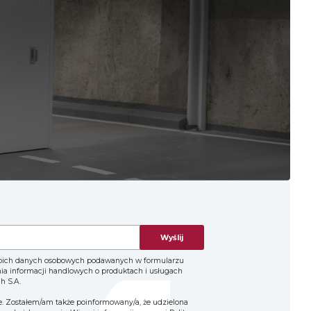
Wyślij
oich danych osobowych podawanych w formularzu
nia informacji handlowych o produktach i usługach
h S.A.
. Zostałem/am także poinformowany/a, że udzielona