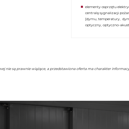
elementy osprzętu elektr
centralą sygnalizacji poża
[dymu, temperatury, dymu
optyczny, optyczno-akusty
owej nie są prawnie wiążące, a przedstawiona oferta ma charakter informac