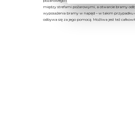
pożarowego centrala zwalnia elektrotrzymacz i skr
między strefami pożarowymi, a otwarcie bramy odbyw
wyposażenia bramy w napęd – w takim przypadku 
odbywa się za jego pomocą. Możliwa jest też całkowi