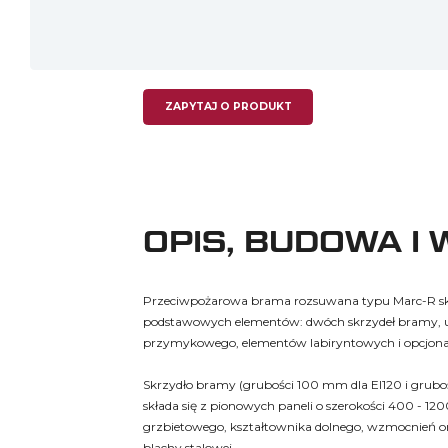
ZAPYTAJ O PRODUKT
OPIS, BUDOWA I
Przeciwpożarowa brama rozsuwana typu Marc-R skł
podstawowych elementów: dwóch skrzydeł bramy, u
przymykowego, elementów labiryntowych i opcjona
Skrzydło bramy (grubości 100 mm dla EI120 i grubo
składa się z pionowych paneli o szerokości 400 - 1
grzbietowego, kształtownika dolnego, wzmocnień o
blachy stalowej.