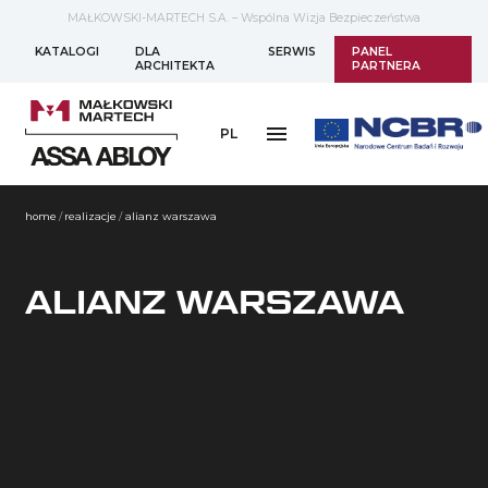
MAŁKOWSKI-MARTECH S.A. – Wspólna Wizja Bezpieczeństwa
KATALOGI
DLA
SERWIS
PANEL
ARCHITEKTA
PARTNERA
PL
home
/
realizacje
/
alianz warszawa
ALIANZ WARSZAWA