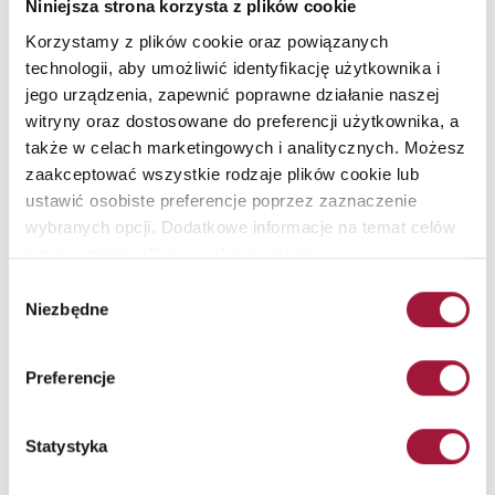
Niniejsza strona korzysta z plików cookie
Korzystamy z plików cookie oraz powiązanych
ZAMÓW KONTAKT
technologii, aby umożliwić identyfikację użytkownika i
jego urządzenia, zapewnić poprawne działanie naszej
witryny oraz dostosowane do preferencji użytkownika, a
także w celach marketingowych i analitycznych. Możesz
zaakceptować wszystkie rodzaje plików cookie lub
ustawić osobiste preferencje poprzez zaznaczenie
wybranych opcji. Dodatkowe informacje na temat celów
ZAWSZE BĄDŹ NA BIEŻĄCO
przetwarzania plików cookie są dostępne w
ZAPISZ SIĘ DO NASZEGO
naszej
Polityce Prywatności
.
NEWSLETTERA!
Wybór
Niezbędne
zgody
Wyślij
Preferencje
Wyrażam zgodę na przetwarzanie moich danych osobowych
podawanych w formularzu zapisu na newsletter w celu
przesyłania informacji handlowych o produktach i usługach
oferowanych przez Małkowski-Martech S.A.
Statystyka
Wyrażenie ww. zgody jest dobrowolne. Zostałem/am także
poinformowany/a, że udzielona przez mnie zgoda może być