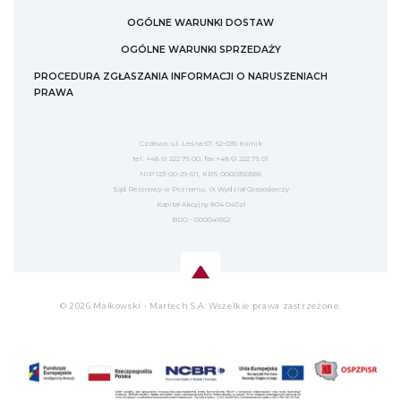
OGÓLNE WARUNKI DOSTAW
OGÓLNE WARUNKI SPRZEDAŻY
PROCEDURA ZGŁASZANIA INFORMACJI O NARUSZENIACH
PRAWA
Czołowo, ul. Leśna 57, 62-035 Kórnik
tel. +48 61 222 75 00, fax +48 61 222 75 01
NIP 123-00-29-611, KRS 0000350585
Sąd Rejonowy w Poznaniu, IX Wydział Gospodarczy
Kapitał Akcyjny 804 040zł
BDO - 000041562
© 2026 Małkowski - Martech S.A. Wszelkie prawa zastrzeżone.