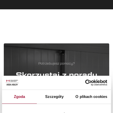
Potrzebujesz pomocy?
Skorzystaj z porady
naszego doradcy!
Nasi specjaliści pomogą Ci dobrać najlepsze rozwiązanie dla twojej
Zgoda
Szczegóły
O plikach cookies
inwestycji
Zadzwoń: +48 511 414 414