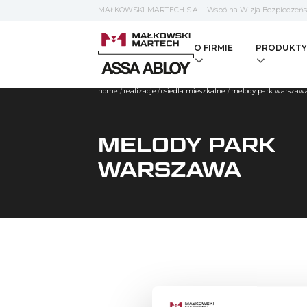
MAŁKOWSKI-MARTECH S.A. – Wspólna Wizja Bezpieczeń
O FIRMIE
PRODUKTY
home
/
realizacje
/
osiedla mieszkalne
/
melody park warszaw
MELODY PARK
WARSZAWA