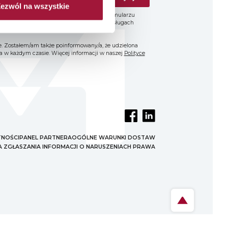
ezwól na wszystkie
oich danych osobowych podawanych w formularzu
nia informacji handlowych o produktach i usługach
h S.A.
. Zostałem/am także poinformowany/a, że udzielona
 w każdym czasie. Więcej informacji w naszej
Polityce
TNOŚCI
PANEL PARTNERA
OGÓLNE WARUNKI DOSTAW
 ZGŁASZANIA INFORMACJI O NARUSZENIACH PRAWA