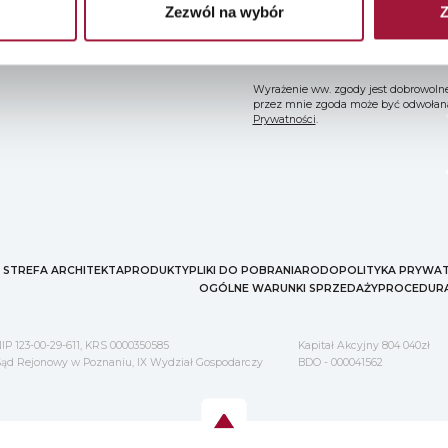
Zezwól na wybór
Z
NASZEGO
Wyrażam zgodę na przetwarzanie m
zapisu na newsletter w celu przesyła
oferowanych przez Małkowski-Martec
Wyrażenie ww. zgody jest dobrowolne
przez mnie zgoda może być odwołana
Prywatności
.
STREFA ARCHITEKTA
PRODUKTY
PLIKI DO POBRANIA
RODO
POLITYKA PRYWA
OGÓLNE WARUNKI SPRZEDAŻY
PROCEDURA
IP 123-00-29-611, KRS 0000350585
Kapitał Akcyjny 804 040zł
ąd Rejonowy w Poznaniu, IX Wydział Gospodarczy
BDO - 000041562