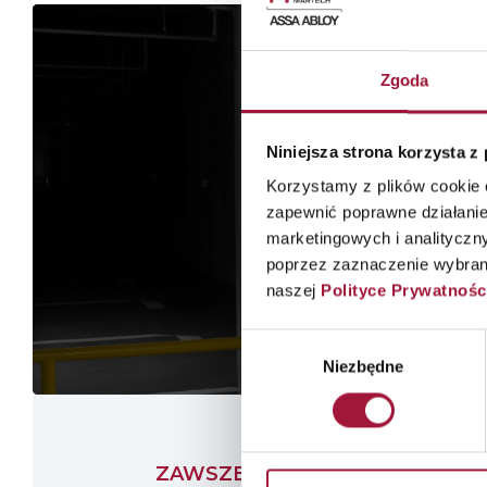
Zgoda
Potrzebujesz pomocy?
Skorzystaj z
Niniejsza strona korzysta z
naszego dor
Korzystamy z plików cookie o
zapewnić poprawne działanie
Nasi specjaliści pomogą Ci dobrać n
marketingowych i analityczn
inwestycji
poprzez zaznaczenie wybrany
naszej
Polityce Prywatnośc
Zadzwoń: +48 511 414 414
Wybór
Niezbędne
zgody
ZAWSZE BĄDŹ NA BIEŻĄCO