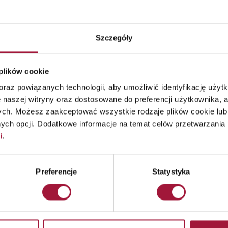
Szczegóły
 porady
 plików cookie
adcy!
raz powiązanych technologii, aby umożliwić identyfikację użytk
 naszej witryny oraz dostosowane do preferencji użytkownika, a
ajlepsze rozwiązanie dla twojej
ych. Możesz zaakceptować wszystkie rodzaje plików cookie lub 
ch opcji. Dodatkowe informacje na temat celów przetwarzania 
i
.
ZAMÓW KONTAKT
Preferencje
Statystyka