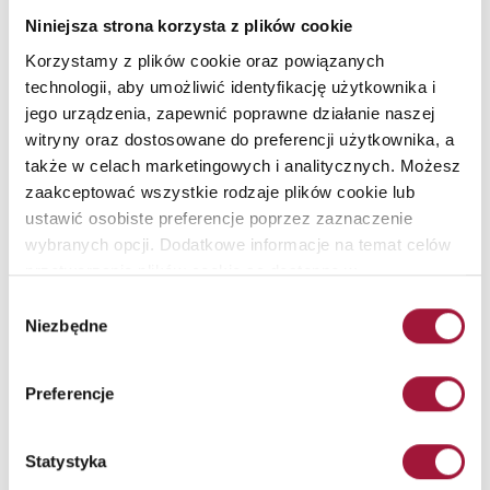
Niniejsza strona korzysta z plików cookie
Zadzwoń: +48 511 414 414
Korzystamy z plików cookie oraz powiązanych
technologii, aby umożliwić identyfikację użytkownika i
ZAMÓW KONTAKT
jego urządzenia, zapewnić poprawne działanie naszej
witryny oraz dostosowane do preferencji użytkownika, a
także w celach marketingowych i analitycznych. Możesz
zaakceptować wszystkie rodzaje plików cookie lub
ustawić osobiste preferencje poprzez zaznaczenie
wybranych opcji. Dodatkowe informacje na temat celów
ZAWSZE BĄDŹ NA BIEŻĄCO
przetwarzania plików cookie są dostępne w
ZAPISZ SIĘ DO NASZEGO
naszej
Polityce Prywatności
.
Wybór
NEWSLETTERA!
Niezbędne
zgody
Wyślij
Preferencje
Wyrażam zgodę na przetwarzanie moich danych osobowych
podawanych w formularzu zapisu na newsletter w celu
przesyłania informacji handlowych o produktach i usługach
Statystyka
oferowanych przez Małkowski-Martech S.A.