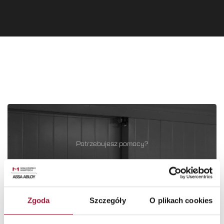
Potrzebujesz pomocy?
Skorzystaj z porady
naszego doradcy!
Zgoda
Szczegóły
O plikach cookies
Nasi specjaliści pomogą Ci dobrać najlepsze rozwiązanie dla twojej
inwestycji