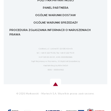
POLITYKA PRYWATNOŚCI
PANEL PARTNERA
OGÓLNE WARUNKI DOSTAW
OGÓLNE WARUNKI SPRZEDAŻY
PROCEDURA ZGŁASZANIA INFORMACJI O NARUSZENIACH
PRAWA
Czołowo, ul. Leśna 57, 62-035 Kórnik
tel. +48 61 222 75 00, fax +48 61 222 75 01
NIP 123-00-29-611, KRS 0000350585
Sąd Rejonowy w Poznaniu, IX Wydział Gospodarczy
Kapitał Akcyjny 804 040zł
BDO - 000041562
© 2026 Małkowski - Martech S.A. Wszelkie prawa zastrzeżone.