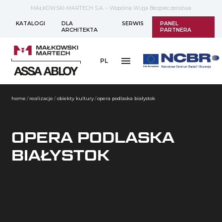
MAŁKOWSKI-MARTECH S.A. – Wspólna Wizja Bezpieczeństwa
KATALOGI
DLA
SERWIS
PANEL
ARCHITEKTA
PARTNERA
PL
home
/
realizacje
/
obiekty kultury
/
opera podlaska białystok
OPERA PODLASKA
BIAŁYSTOK