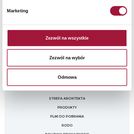
Wyrażenie ww. zgody jest dobrowolne. Zostałem/am także
poinformowany/a, że udzielona przez mnie zgoda może być
Marketing
odwołana w każdym czasie. Więcej informacji w naszej
Polityce
Prywatności
.
Zezwól na wszystkie
Zezwól na wybór
Odmowa
STREFA ARCHITEKTA
PRODUKTY
PLIKI DO POBRANIA
RODO