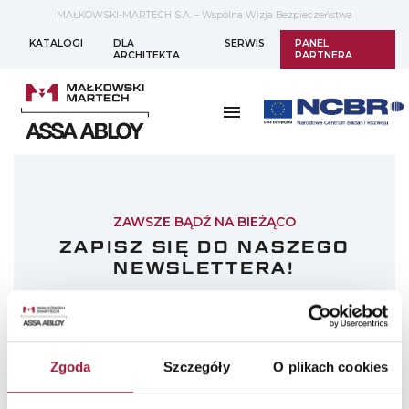
MAŁKOWSKI-MARTECH S.A. – Wspólna Wizja Bezpieczeństwa
KATALOGI
DLA
SERWIS
PANEL
ARCHITEKTA
PARTNERA
ZAWSZE BĄDŹ NA BIEŻĄCO
ZAPISZ SIĘ DO NASZEGO
NEWSLETTERA!
Wyślij
Wyrażam zgodę na przetwarzanie moich danych osobowych
Zgoda
Szczegóły
O plikach cookies
podawanych w formularzu zapisu na newsletter w celu
przesyłania informacji handlowych o produktach i usługach
oferowanych przez Małkowski-Martech S.A.