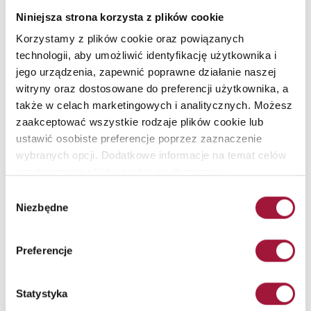
Wyrażenie ww. zgody jest dobrowolne. Zostałem/am także
Niniejsza strona korzysta z plików cookie
poinformowany/a, że udzielona przez mnie zgoda może być
odwołana w każdym czasie. Więcej informacji w naszej
Polityce
Korzystamy z plików cookie oraz powiązanych
Prywatności
.
technologii, aby umożliwić identyfikację użytkownika i
jego urządzenia, zapewnić poprawne działanie naszej
witryny oraz dostosowane do preferencji użytkownika, a
także w celach marketingowych i analitycznych. Możesz
zaakceptować wszystkie rodzaje plików cookie lub
ustawić osobiste preferencje poprzez zaznaczenie
wybranych opcji. Dodatkowe informacje na temat celów
przetwarzania plików cookie są dostępne w
naszej
Polityce Prywatności
.
Wybór
Niezbędne
zgody
STREFA ARCHITEKTA
Preferencje
PRODUKTY
PLIKI DO POBRANIA
Statystyka
RODO