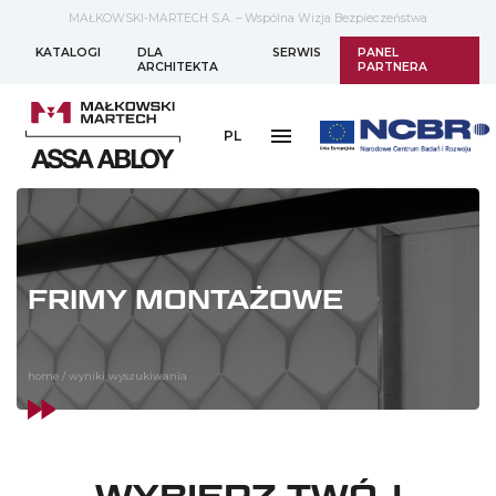
MAŁKOWSKI-MARTECH S.A. – Wspólna Wizja Bezpieczeństwa
KATALOGI
DLA
SERWIS
PANEL
ARCHITEKTA
PARTNERA
PL
FRIMY MONTAŻOWE
home
/
wyniki wyszukiwania