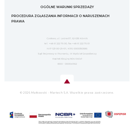
OGÓLNE WARUNKI SPRZEDAŻY
PROCEDURA ZGŁASZANIA INFORMACJI O NARUSZENIACH
PRAWA
Czołowo, ul. Leśna 57, 62-035 Kórnik
tel. +48 61 222 75 00, fax +48 61 222 75 01
NIP 123-00-29-611, KRS 0000350585
Sąd Rejonowy w Poznaniu, IX Wydział Gospodarczy
Kapitał Akcyjny 804 040zł
BDO - 000041562
© 2026 Małkowski - Martech S.A. Wszelkie prawa zastrzeżone.