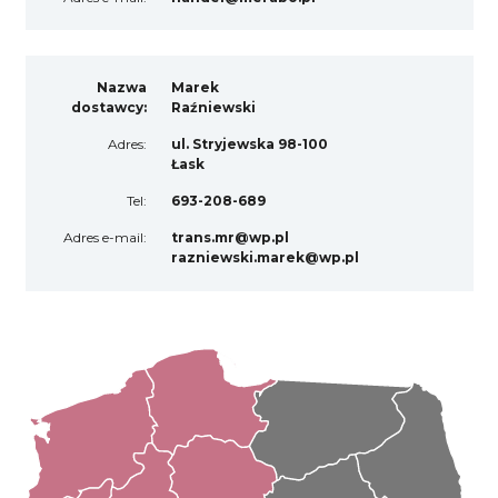
Nazwa
Marek
dostawcy:
Raźniewski
Adres:
ul. Stryjewska 98-100
Łask
Tel:
693-208-689
Adres e-mail:
trans.mr@wp.pl
razniewski.marek@wp.pl