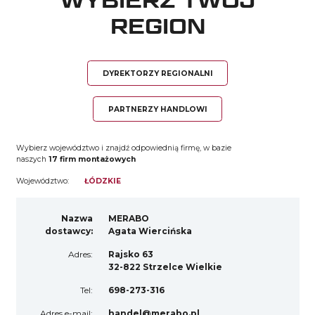
WYBIERZ TWÓJ
REGION
DYREKTORZY REGIONALNI
PARTNERZY HANDLOWI
Wybierz województwo i znajdź odpowiednią firmę, w bazie
naszych
17
firm montażowych
Województwo:
ŁÓDZKIE
Nazwa
MERABO
dostawcy:
Agata Wiercińska
Adres:
Rajsko 63
32-822 Strzelce Wielkie
Tel:
698-273-316
Adres e-mail:
handel@merabo.pl