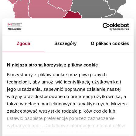
Zgoda
Szczegóły
O plikach cookies
Niniejsza strona korzysta z plików cookie
Korzystamy z plików cookie oraz powiązanych
technologii, aby umożliwić identyfikację użytkownika i
Region ZACHÓD
Region WSCHÓD
Region POŁUDNIE
jego urządzenia, zapewnić poprawne działanie naszej
witryny oraz dostosowane do preferencji użytkownika, a
także w celach marketingowych i analitycznych. Możesz
zaakceptować wszystkie rodzaje plików cookie lub
Zapraszamy do
ustawić osobiste preferencje poprzez zaznaczenie
wybranych opcji. Dodatkowe informacje na temat celów
kontaktu!
przetwarzania plików cookie są dostępne w