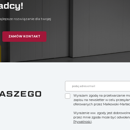
adcy!
ajlepsze rozwiązanie dla twojej
ZAMÓW KONTAKT
NASZEGO
Wyrażam zgodę na przetwarzanie m
zapisu na newsletter w celu przesyła
oferowanych przez Małkowski-Martec
Wyrażenie ww. zgody jest dobrowolne
przez mnie zgoda może być odwołana
Prywatności
.