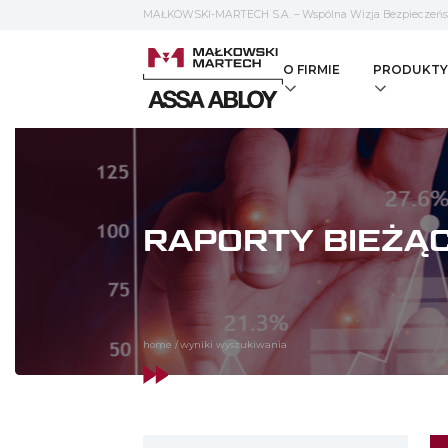
MAŁKOWSKI-MARTECH S.A. – Wspólna Wizja Bezpieczeń
O FIRMIE
PRODUKTY
RAPORTY BIEŻĄC
home
/
wyniki wyszukiwania