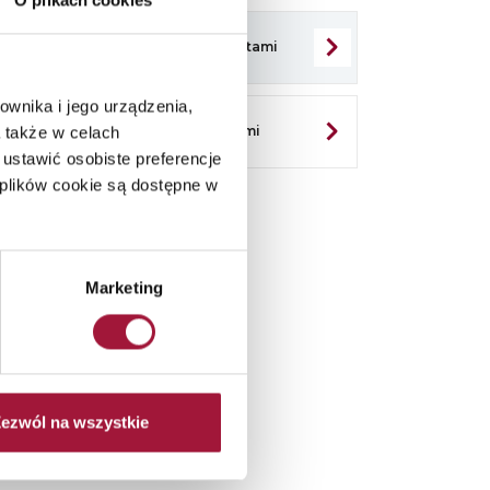
O plikach cookies
enia Akcjonariuszy wraz z projektami
ownika i jego urządzenia,
ia Akcjonariuszy wraz z projektami
 także w celach
ustawić osobiste preferencje
plików cookie są dostępne w
go
Marketing
ezwól na wszystkie