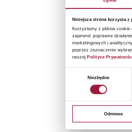
Zgoda
Niniejsza strona korzysta z
Korzystamy z plików cookie o
zapewnić poprawne działanie
marketingowych i analityczn
poprzez zaznaczenie wybrany
naszej
Polityce Prywatnośc
Wybór
I
Niezbędne
zgody
Odmowa