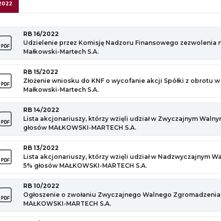
2022
RB 16/2022
Udzielenie przez Komisję Nadzoru Finansowego zezwolenia na
Małkowski-Martech S.A.
RB 15/2022
Złożenie wniosku do KNF o wycofanie akcji Spółki z obrotu 
Małkowski-Martech S.A.
RB 14/2022
Lista akcjonariuszy, którzy wzięli udział w Zwyczajnym Waln
głosów MAŁKOWSKI-MARTECH S.A.
RB 13/2022
Lista akcjonariuszy, którzy wzięli udział w Nadzwyczajnym W
5% głosów MAŁKOWSKI-MARTECH S.A.
RB 10/2022
Ogłoszenie o zwołaniu Zwyczajnego Walnego Zgromadzenia A
MAŁKOWSKI-MARTECH S.A.