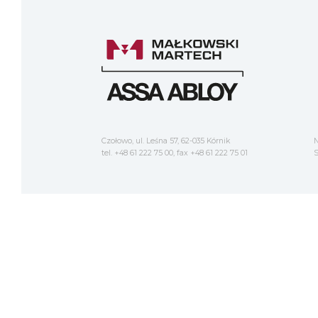
Czołowo, ul. Leśna 57, 62-035 Kórnik
N
tel. +48 61 222 75 00, fax +48 61 222 75 01
S