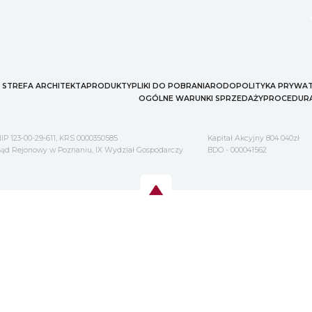
STREFA ARCHITEKTA
PRODUKTY
PLIKI DO POBRANIA
RODO
POLITYKA PRYWA
OGÓLNE WARUNKI SPRZEDAŻY
PROCEDURA
IP 123-00-29-611, KRS 0000350585
Kapitał Akcyjny 804 040zł
ąd Rejonowy w Poznaniu, IX Wydział Gospodarczy
BDO - 000041562