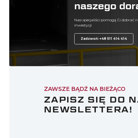
naszego dor
Nasi specjaliści pomogą Ci dobrać n
inwestycji
Zadzwoń: +48 511 414 414
ZAWSZE BĄDŹ NA BIEŻĄCO
ZAPISZ SIĘ DO 
NEWSLETTERA!