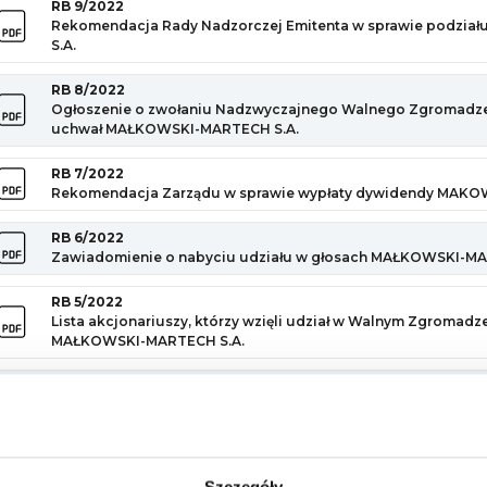
RB 9/2022
Rekomendacja Rady Nadzorczej Emitenta w sprawie podzia
S.A.
RB 8/2022
Ogłoszenie o zwołaniu Nadzwyczajnego Walnego Zgromadzen
uchwał MAŁKOWSKI-MARTECH S.A.
RB 7/2022
Rekomendacja Zarządu w sprawie wypłaty dywidendy MAKO
RB 6/2022
Zawiadomienie o nabyciu udziału w głosach MAŁKOWSKI-MA
RB 5/2022
Lista akcjonariuszy, którzy wzięli udział w Walnym Zgromadz
MAŁKOWSKI-MARTECH S.A.
RB 4/2022
Zawiadomienie o nabyciu udziału w głosach
RB 3/2022
Zawarcie umowy pożyczki MAŁKOWSKI-MARTECH S.A.