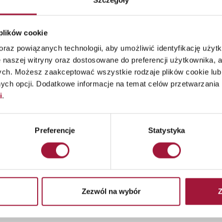
Szczegóły
RB 2/2022
Zmiana terminu zwołania Nadzwyczajnego Walnego Zgromadz
uchwał MAŁKOWSKI-MARTECH S.A.
 plików cookie
raz powiązanych technologii, aby umożliwić identyfikację użytk
RB 1/2022
Ogłoszenie o zwołaniu Nadzwyczajnego Walnego Zgromadzen
 naszej witryny oraz dostosowane do preferencji użytkownika, a
uchwał MAŁKOWSKI-MARTECH S.A.
ych. Możesz zaakceptować wszystkie rodzaje plików cookie lub 
ch opcji. Dodatkowe informacje na temat celów przetwarzania 
i
.
nstytucje rynku kapitałowe
Preferencje
Statystyka
Zezwól na wybór
Z