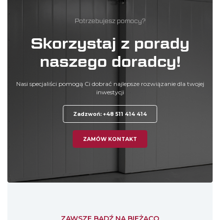
Potrzebujesz pomocy?
Skorzystaj z porady
naszego doradcy!
Nasi specjaliści pomogą Ci dobrać najlepsze rozwiązanie dla twojej
inwestycji
Zadzwoń: +48 511 414 414
ZAMÓW KONTAKT
ZAWSZE BĄDŹ NA BIEŻĄCO