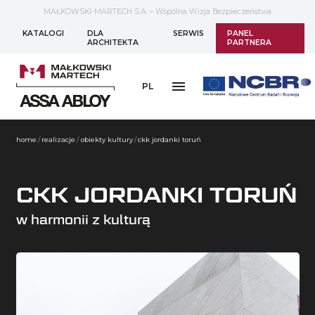
MAŁKOWSKI-MARTECH S.A. – Wspólna Wizja Bezpieczeństwa
KATALOGI
DLA
SERWIS
PANEL
ARCHITEKTA
PARTNERA
PL
home
/
realizacje
/
obiekty kultury
/
ckk jordanki toruń
CKK JORDANKI TORUŃ
w harmonii z kulturą