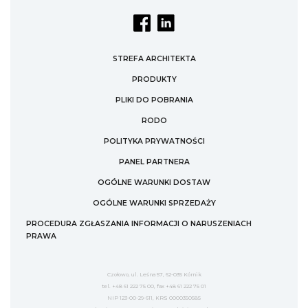
STREFA ARCHITEKTA
PRODUKTY
PLIKI DO POBRANIA
RODO
POLITYKA PRYWATNOŚCI
PANEL PARTNERA
OGÓLNE WARUNKI DOSTAW
OGÓLNE WARUNKI SPRZEDAŻY
PROCEDURA ZGŁASZANIA INFORMACJI O NARUSZENIACH
PRAWA
Czołowo, ul. Leśna 57, 62-035 Kórnik
tel. +48 61 222 75 00, fax +48 61 222 75 01
NIP 123-00-29-611, KRS 0000350585