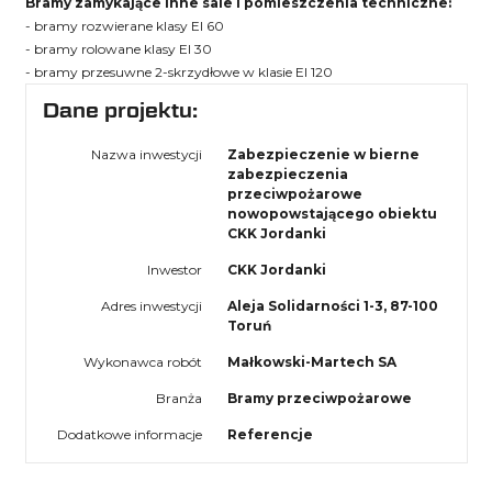
Bramy zamykające inne sale i pomieszczenia techniczne:
- bramy rozwierane klasy EI 60
- bramy rolowane klasy EI 30
- bramy przesuwne 2-skrzydłowe w klasie EI 120
Dane projektu:
Nazwa inwestycji
Zabezpieczenie w bierne
zabezpieczenia
przeciwpożarowe
nowopowstającego obiektu
CKK Jordanki
Inwestor
CKK Jordanki
Adres inwestycji
Aleja Solidarności 1-3, 87-100
Toruń
Wykonawca robót
Małkowski-Martech SA
Branża
Bramy przeciwpożarowe
Dodatkowe informacje
Referencje