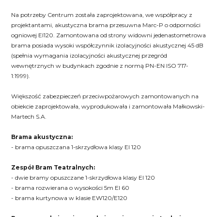
Na potrzeby Centrum została zaprojektowana, we współpracy z
projektantami, akustyczna brama przesuwna Marc-P o odporności
ogniowej EI120. Zamontowana od strony widowni jedenastometrowa
brama posiada wysoki współczynnik izolacyjności akustycznej 45 dB
(spełnia wymagania izolacyjności akustycznej przegród
wewnętrznych w budynkach zgodnie z normą PN-EN ISO 717-
1:1999).
Większość zabezpieczeń przeciwpożarowych zamontowanych na
obiekcie zaprojektowała, wyprodukowała i zamontowała Małkowski-
Martech S.A.
Brama akustyczna:
- brama opuszczana 1-skrzydłowa klasy EI 120
Zespół Bram Teatralnych:
- dwie bramy opuszczane 1-skrzydłowa klasy EI 120
- brama rozwierana o wysokości 5m EI 60
- brama kurtynowa w klasie EW120/E120