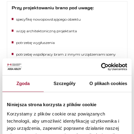
Przy projektowaniu brano pod uwagę:
specyfikę nowopowstającego obiektu
wizję architektoniczną projektanta
potrzebę wygłuszenia
potrzebę współpracy bram z innymi urządzeniami sceny
umieszczenie elementów napędowych, zabezpieczonych
przed zasięgiem osób niepowołanych
Zgoda
Szczegóły
O plikach cookies
minimalizacja odległości miedzy elementami napędu i
skrzydła uniemożliwiająca wypadnięcie skrzydła z prowadnic
ograniczenie prędkości zamykania do poziomu < 0,2m/s
Niniejsza strona korzysta z plików cookie
Korzystamy z plików cookie oraz powiązanych
technologii, aby umożliwić identyfikację użytkownika i
jego urządzenia, zapewnić poprawne działanie naszej