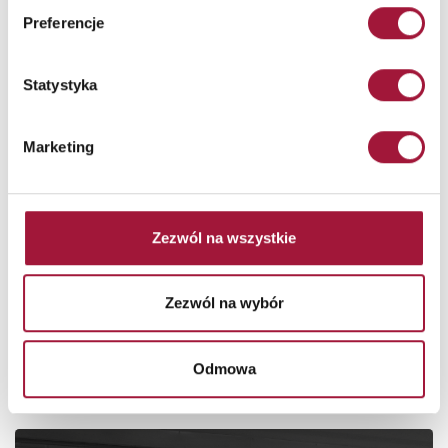
Preferencje
Statystyka
Warszawa
Stadion Narodowy
Ten nowoczesny obiekt sportowy może
Marketing
pomieści blisko sześćdziesiąt tysięcy
osób, których bezpieczna ewakuacja jest
priorytetem...
Zobacz więcej
Zezwól na wszystkie
Zezwól na wybór
Odmowa