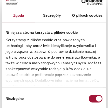
Zgoda
Szczegóły
O plikach cookies
Charakterystyka:
Niniejsza strona korzysta z plików cookie
Korzystamy z plików cookie oraz powiązanych
Na potrzeby lotniska została zaprojektowana 4-skrzydłowa brama
technologii, aby umożliwić identyfikację użytkownika i
przesuwna Marc-P o odporności ogniowej EI 60. Zamontowana w
jego urządzenia, zapewnić poprawne działanie naszej
hali przylotów i odlotów jedenastometrowa brama posiada wszelkie
niezbędne parametry ppoż. i jest kompatybilna z innymi
witryny oraz dostosowane do preferencji użytkownika, a
urządzeniami ppoz. na lotnisku
także w celach marketingowych i analitycznych. Możesz
zaakceptować wszystkie rodzaje plików cookie lub
ustawić osobiste preferencje poprzez zaznaczenie
wybranych opcji. Dodatkowe informacje na temat celów
przetwarzania plików cookie są dostępne w
naszej
Polityce Prywatności
.
Zobacz pozostałe
Wybór
Niezbędne
Zobacz więcej
zgody
Realizacje