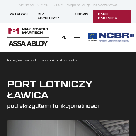
MAŁKOWSKI-MARTECH S.A. – Wspólna Wizja Bezpieczeństwa
KATALOGI
DLA
SERWIS
PANEL
ARCHITEKTA
PARTNERA
PL
home
/
realizacje
/
lotniska
/
port lotniczy ławica
PORT LOTNICZY
ŁAWICA
pod skrzydłami funkcjonalności