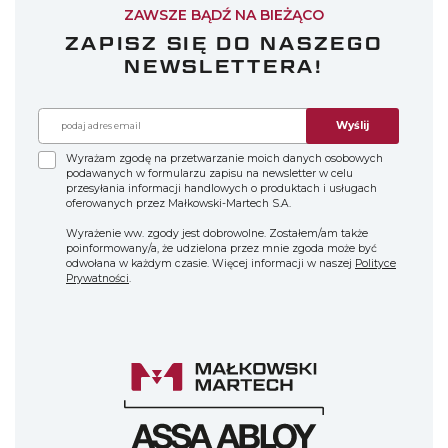
ZAWSZE BĄDŹ NA BIEŻĄCO
ZAPISZ SIĘ DO NASZEGO
NEWSLETTERA!
Wyślij
Wyrażam zgodę na przetwarzanie moich danych osobowych
podawanych w formularzu zapisu na newsletter w celu
przesyłania informacji handlowych o produktach i usługach
oferowanych przez Małkowski-Martech S.A.
Wyrażenie ww. zgody jest dobrowolne. Zostałem/am także
poinformowany/a, że udzielona przez mnie zgoda może być
odwołana w każdym czasie. Więcej informacji w naszej
Polityce
Prywatności
.