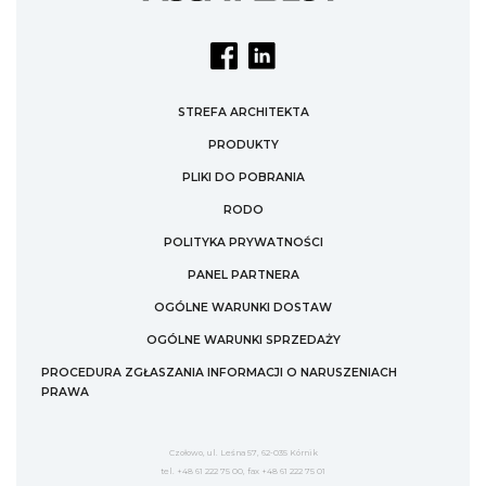
STREFA ARCHITEKTA
PRODUKTY
PLIKI DO POBRANIA
RODO
POLITYKA PRYWATNOŚCI
PANEL PARTNERA
OGÓLNE WARUNKI DOSTAW
OGÓLNE WARUNKI SPRZEDAŻY
PROCEDURA ZGŁASZANIA INFORMACJI O NARUSZENIACH
PRAWA
Czołowo, ul. Leśna 57, 62-035 Kórnik
tel. +48 61 222 75 00, fax +48 61 222 75 01