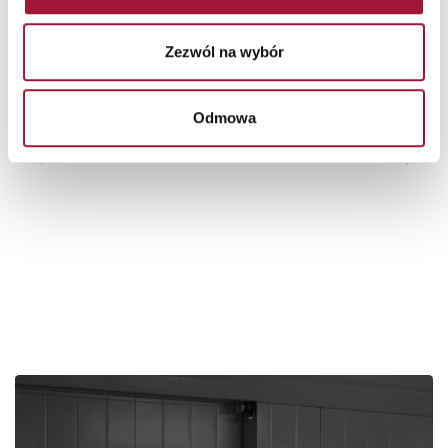
Warszawa
Zezwól na wybór
Stadion Narodowy
Ten nowoczesny obiekt sportowy może
pomieści blisko sześćdziesiąt tysięcy
osób, których bezpieczna ewakuacja jest
Odmowa
priorytetem...
Zobacz więcej