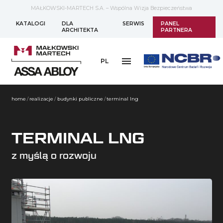
MAŁKOWSKI-MARTECH S.A. – Wspólna Wizja Bezpieczeństwa
KATALOGI
DLA
SERWIS
PANEL
ARCHITEKTA
PARTNERA
PL
home
/
realizacje
/
budynki publiczne
/
terminal lng
TERMINAL LNG
z myślą o rozwoju