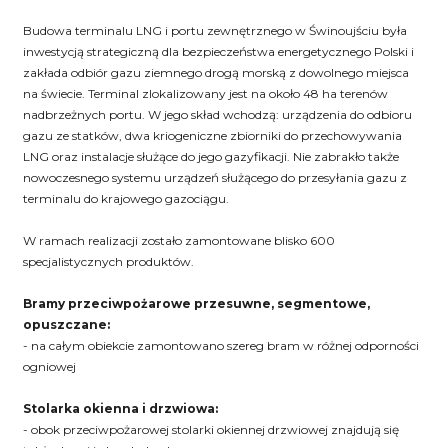
Budowa terminalu LNG i portu zewnętrznego w Świnoujściu była
inwestycją strategiczną dla bezpieczeństwa energetycznego Polski i
zakłada odbiór gazu ziemnego drogą morską z dowolnego miejsca
na świecie. Terminal zlokalizowany jest na około 48 ha terenów
nadbrzeżnych portu. W jego skład wchodzą: urządzenia do odbioru
gazu ze statków, dwa kriogeniczne zbiorniki do przechowywania
LNG oraz instalacje służące do jego gazyfikacji. Nie zabrakło także
nowoczesnego systemu urządzeń służącego do przesyłania gazu z
terminalu do krajowego gazociągu.
W ramach realizacji zostało zamontowane blisko 600
specjalistycznych produktów.
Bramy przeciwpożarowe przesuwne, segmentowe,
opuszczane:
- na całym obiekcie zamontowano szereg bram w różnej odporności
ogniowej
Stolarka okienna i drzwiowa:
- obok przeciwpożarowej stolarki okiennej drzwiowej znajdują się