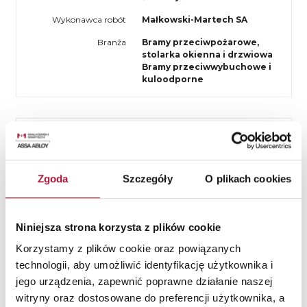
Wykonawca robót
Małkowski-Martech SA
Branża
Bramy przeciwpożarowe,
stolarka okienna i drzwiowa
Bramy przeciwwybuchowe i
kuloodporne
Przy projektowaniu brano pod uwagę:
specyfikę nowobudowanego obiektu
Zgoda
Szczegóły
O plikach cookies
niezwykle wymagające środowisko pracy bram
dodatkowe zabezpieczenia terminala
Niniejsza strona korzysta z plików cookie
umieszczenie elementów napędowych, zabezpieczonych
Korzystamy z plików cookie oraz powiązanych
przed zasięgiem osób niepowołanych
technologii, aby umożliwić identyfikację użytkownika i
jego urządzenia, zapewnić poprawne działanie naszej
witryny oraz dostosowane do preferencji użytkownika, a