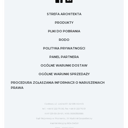
STREFA ARCHITEKTA
PRODUKTY
PLIKI DO POBRANIA
RODO
POLITYKA PRYWATNOŚCI
PANEL PARTNERA
OGÓLNE WARUNKI DOSTAW
OGÓLNE WARUNKI SPRZEDAŻY
PROCEDURA ZGŁASZANIA INFORMACJI O NARUSZENIACH
PRAWA
Czołowo, ul. Leśna 57, 62-035 Kórnik
tel. +48 61 222 75 00, fax +48 61 222 75 01
NIP 123-00-29-611, KRS 0000350585
Sąd Rejonowy w Poznaniu, IX Wydział Gospodarczy
Kapitał Akcyjny 804 040zł