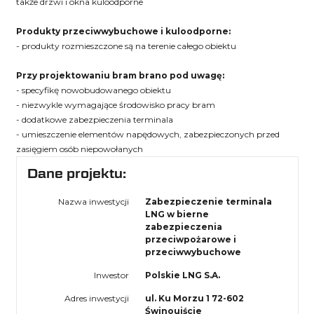
także drzwi i okna kuloodporne
Produkty przeciwwybuchowe i kuloodporne:
- produkty rozmieszczone są na terenie całego obiektu
Przy projektowaniu bram brano pod uwagę:
- specyfikę nowobudowanego obiektu
- niezwykle wymagające środowisko pracy bram
- dodatkowe zabezpieczenia terminala
- umieszczenie elementów napędowych, zabezpieczonych przed
zasięgiem osób niepowołanych
Dane projektu:
Nazwa inwestycji
Zabezpieczenie terminala
LNG w bierne
zabezpieczenia
przeciwpożarowe i
przeciwwybuchowe
Inwestor
Polskie LNG S.A.
Adres inwestycji
ul. Ku Morzu 1 72-602
Świnoujście